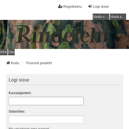
Registreeru
Logi sisse
Vaata vastamata teemasi
Vaata aktiivseid teemasid
KKK
Otsi
Kodu
Foorumi pealeht
Logi sisse
Kasutajanimi:
Salasõna: