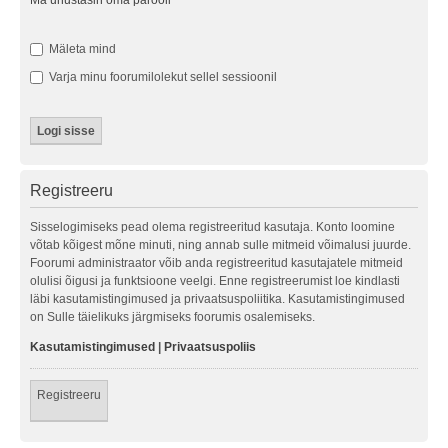
Ma unustasin oma parooli
Mäleta mind
Varja minu foorumilolekut sellel sessioonil
Registreeru
Sisselogimiseks pead olema registreeritud kasutaja. Konto loomine
võtab kõigest mõne minuti, ning annab sulle mitmeid võimalusi juurde.
Foorumi administraator võib anda registreeritud kasutajatele mitmeid
olulisi õigusi ja funktsioone veelgi. Enne registreerumist loe kindlasti
läbi kasutamistingimused ja privaatsuspoliitika. Kasutamistingimused
on Sulle täielikuks järgmiseks foorumis osalemiseks.
Kasutamistingimused
|
Privaatsuspoliis
Registreeru