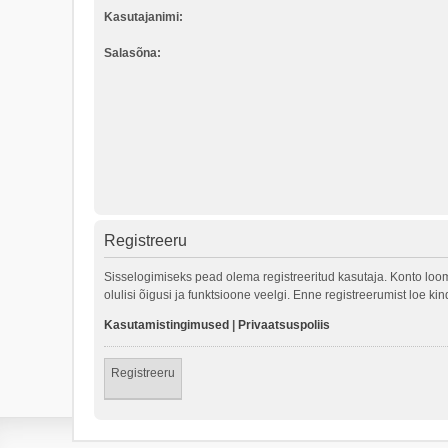
Kasutajanimi:
Salasõna:
Registreeru
Sisselogimiseks pead olema registreeritud kasutaja. Konto loom
olulisi õigusi ja funktsioone veelgi. Enne registreerumist loe k
Kasutamistingimused
|
Privaatsuspoliis
Registreeru