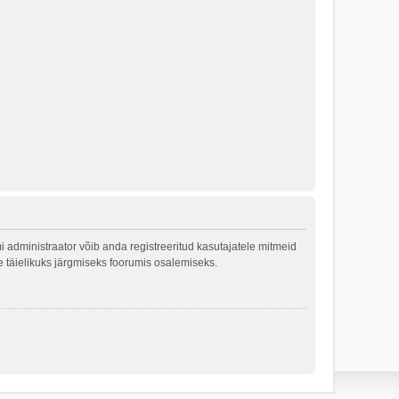
 administraator võib anda registreeritud kasutajatele mitmeid
le täielikuks järgmiseks foorumis osalemiseks.