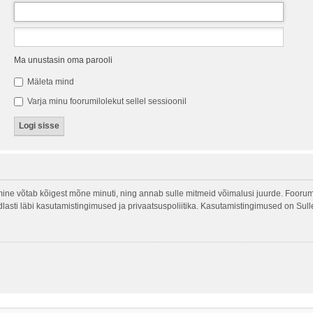
Ma unustasin oma parooli
Mäleta mind
Varja minu foorumilolekut sellel sessioonil
ine võtab kõigest mõne minuti, ning annab sulle mitmeid võimalusi juurde. Foorumi
indlasti läbi kasutamistingimused ja privaatsuspoliitika. Kasutamistingimused on Sul