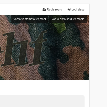
Registreeru
Logi sisse
Vaata vastamata teemasi
Vaata aktiivseid teemasid