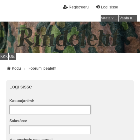
Registreeru
Logi sisse
Vaata vastamata teemasi
Vaata aktiivseid teemasid
KKK
Otsi
Kodu
Foorumi pealeht
Logi sisse
Kasutajanimi:
Salasõna: