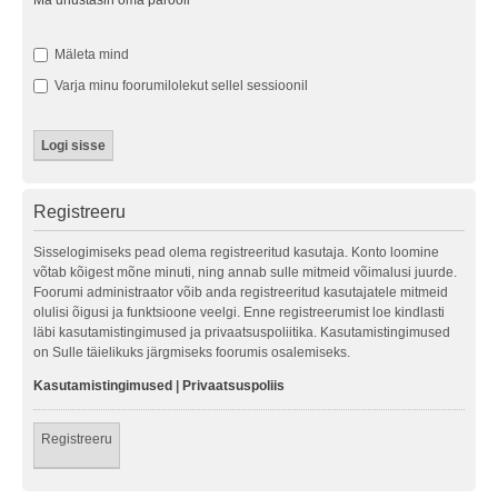
Ma unustasin oma parooli
Mäleta mind
Varja minu foorumilolekut sellel sessioonil
Registreeru
Sisselogimiseks pead olema registreeritud kasutaja. Konto loomine
võtab kõigest mõne minuti, ning annab sulle mitmeid võimalusi juurde.
Foorumi administraator võib anda registreeritud kasutajatele mitmeid
olulisi õigusi ja funktsioone veelgi. Enne registreerumist loe kindlasti
läbi kasutamistingimused ja privaatsuspoliitika. Kasutamistingimused
on Sulle täielikuks järgmiseks foorumis osalemiseks.
Kasutamistingimused
|
Privaatsuspoliis
Registreeru