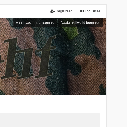
Registreeru
Logi sisse
Vaata vastamata teemasi
Vaata aktiivseid teemasid