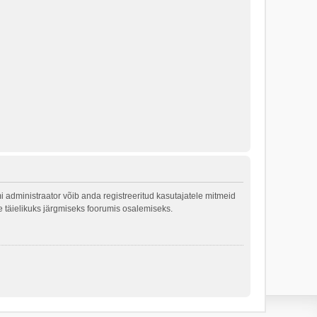
 administraator võib anda registreeritud kasutajatele mitmeid
le täielikuks järgmiseks foorumis osalemiseks.