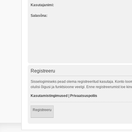
Kasutajanimi:
Salasõna:
Registreeru
Sisselogimiseks pead olema registreeritud kasutaja. Konto loom
olulisi õigusi ja funktsioone veelgi. Enne registreerumist loe k
Kasutamistingimused
|
Privaatsuspoliis
Registreeru