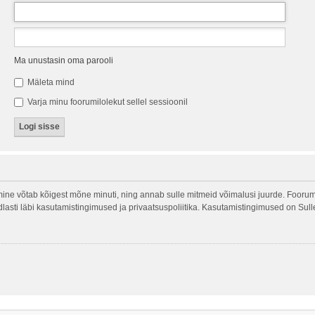
Ma unustasin oma parooli
Mäleta mind
Varja minu foorumilolekut sellel sessioonil
ine võtab kõigest mõne minuti, ning annab sulle mitmeid võimalusi juurde. Foorumi
indlasti läbi kasutamistingimused ja privaatsuspoliitika. Kasutamistingimused on Sul