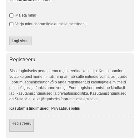
Ma unustasin oma parooli
Mäleta mind
Varja minu foorumilolekut sellel sessioonil
Registreeru
Sisselogimiseks pead olema registreeritud kasutaja. Konto loomine
võtab kõigest mõne minuti, ning annab sulle mitmeid võimalusi juurde.
Foorumi administraator võib anda registreeritud kasutajatele mitmeid
olulisi õigusi ja funktsioone veelgi. Enne registreerumist loe kindlasti
läbi kasutamistingimused ja privaatsuspoliitika. Kasutamistingimused
on Sulle täielikuks järgmiseks foorumis osalemiseks.
Kasutamistingimused
|
Privaatsuspoliis
Registreeru