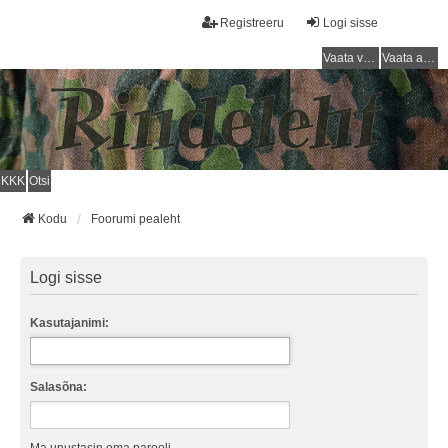
Registreeru
Logi sisse
Vaata vastamata teemasi
Vaata aktiivseid teemasid
KKK
Otsi
Kodu
Foorumi pealeht
Logi sisse
Kasutajanimi:
Salasõna: