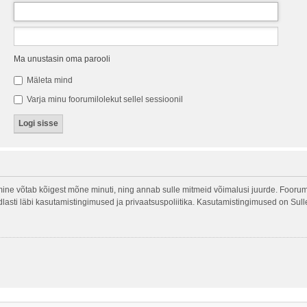
Ma unustasin oma parooli
Mäleta mind
Varja minu foorumilolekut sellel sessioonil
ine võtab kõigest mõne minuti, ning annab sulle mitmeid võimalusi juurde. Foorumi
indlasti läbi kasutamistingimused ja privaatsuspoliitika. Kasutamistingimused on Sul