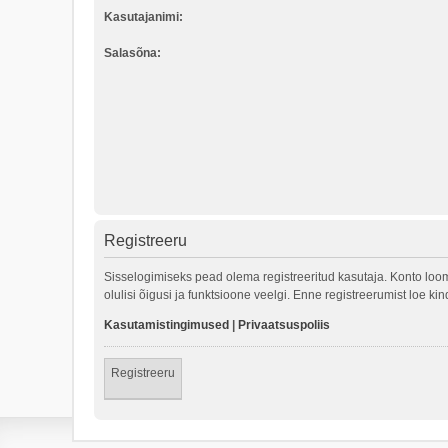
Kasutajanimi:
Salasõna:
Registreeru
Sisselogimiseks pead olema registreeritud kasutaja. Konto loom
olulisi õigusi ja funktsioone veelgi. Enne registreerumist loe k
Kasutamistingimused
|
Privaatsuspoliis
Registreeru