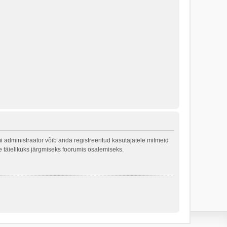
 administraator võib anda registreeritud kasutajatele mitmeid
le täielikuks järgmiseks foorumis osalemiseks.