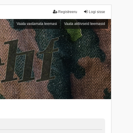
Registreeru
Logi sisse
Vaata vastamata teemasi
Vaata aktiivseid teemasid