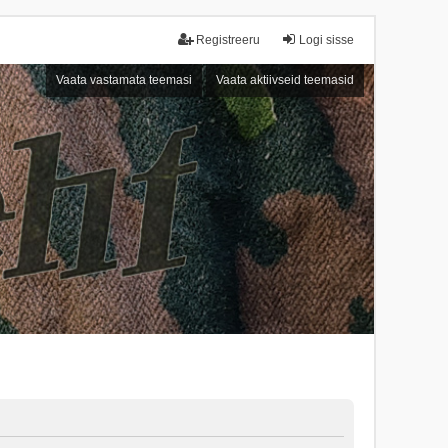
Registreeru
Logi sisse
Vaata vastamata teemasi
Vaata aktiivseid teemasid