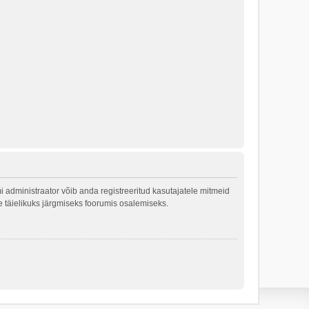
 administraator võib anda registreeritud kasutajatele mitmeid
le täielikuks järgmiseks foorumis osalemiseks.