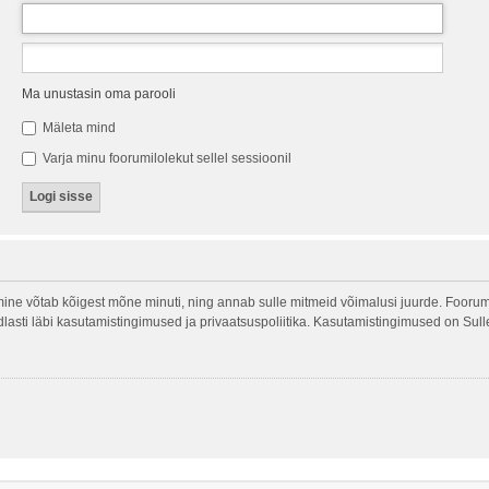
Ma unustasin oma parooli
Mäleta mind
Varja minu foorumilolekut sellel sessioonil
ine võtab kõigest mõne minuti, ning annab sulle mitmeid võimalusi juurde. Foorumi
indlasti läbi kasutamistingimused ja privaatsuspoliitika. Kasutamistingimused on Sul