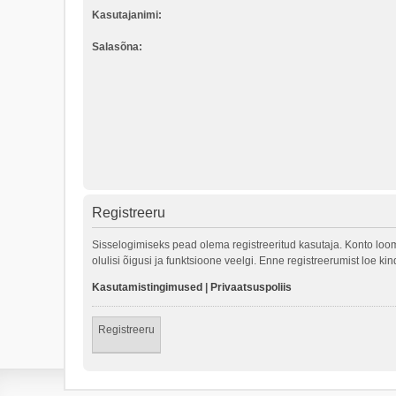
Kasutajanimi:
Salasõna:
Registreeru
Sisselogimiseks pead olema registreeritud kasutaja. Konto loom
olulisi õigusi ja funktsioone veelgi. Enne registreerumist loe k
Kasutamistingimused
|
Privaatsuspoliis
Registreeru