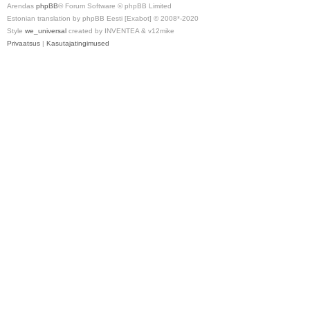
Arendas
phpBB
® Forum Software © phpBB Limited
Estonian translation by phpBB Eesti [Exabot] © 2008*-2020
Style
we_universal
created by INVENTEA & v12mike
Privaatsus
|
Kasutajatingimused