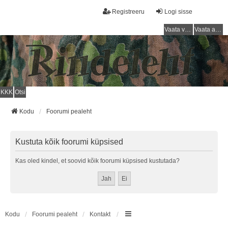
Registreeru
Logi sisse
Vaata vastamata teemasi
Vaata aktiivseid teemasid
KKK
Otsi
Kodu
Foorumi pealeht
Kustuta kõik foorumi küpsised
Kas oled kindel, et soovid kõik foorumi küpsised kustutada?
Kodu
Foorumi pealeht
Kontakt