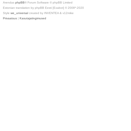
Arendas
phpBB
® Forum Software © phpBB Limited
Estonian translation by phpBB Eesti [Exabot] © 2008*-2020
Style
we_universal
created by INVENTEA & v12mike
Privaatsus
|
Kasutajatingimused