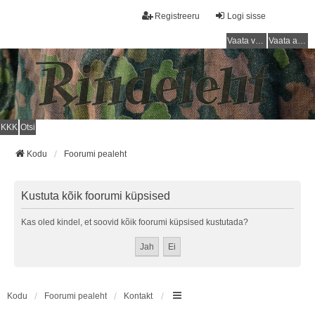
Registreeru
Logi sisse
Vaata vastamata teemasi
Vaata aktiivseid teemasid
KKK
Otsi
Kodu
Foorumi pealeht
Kustuta kõik foorumi küpsised
Kas oled kindel, et soovid kõik foorumi küpsised kustutada?
Kodu
Foorumi pealeht
Kontakt