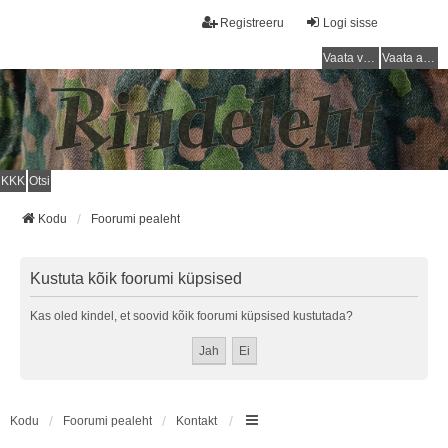
Registreeru
Logi sisse
Vaata vastamata teemasi
Vaata aktiivseid teemasid
KKK
Otsi
Kodu
Foorumi pealeht
Kustuta kõik foorumi küpsised
Kas oled kindel, et soovid kõik foorumi küpsised kustutada?
Kodu
Foorumi pealeht
Kontakt