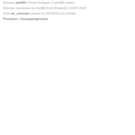
Arendas
phpBB
® Forum Software © phpBB Limited
Estonian translation by phpBB Eesti [Exabot] © 2008*-2020
Style
we_universal
created by INVENTEA & v12mike
Privaatsus
|
Kasutajatingimused