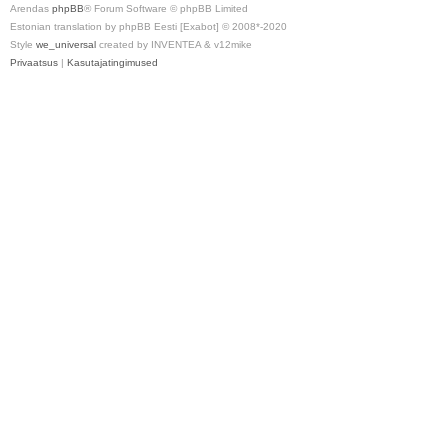
Arendas
phpBB
® Forum Software © phpBB Limited
Estonian translation by phpBB Eesti [Exabot] © 2008*-2020
Style
we_universal
created by INVENTEA & v12mike
Privaatsus
|
Kasutajatingimused