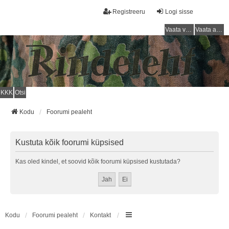
Registreeru
Logi sisse
Vaata vastamata teemasi
Vaata aktiivseid teemasid
KKK
Otsi
Kodu
Foorumi pealeht
Kustuta kõik foorumi küpsised
Kas oled kindel, et soovid kõik foorumi küpsised kustutada?
Kodu
Foorumi pealeht
Kontakt