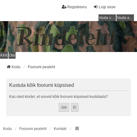
Registreeru
Logi sisse
Vaata vastamata teemasi
Vaata aktiivseid teemasid
KKK
Otsi
Kodu
Foorumi pealeht
Kustuta kõik foorumi küpsised
Kas oled kindel, et soovid kõik foorumi küpsised kustutada?
Kodu
Foorumi pealeht
Kontakt