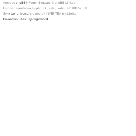
Arendas
phpBB
® Forum Software © phpBB Limited
Estonian translation by phpBB Eesti [Exabot] © 2008*-2020
Style
we_universal
created by INVENTEA & v12mike
Privaatsus
|
Kasutajatingimused