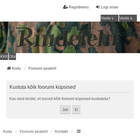
Registreeru
Logi sisse
Vaata vastamata teemasi
Vaata aktiivseid teemasid
KKK
Otsi
Kodu
Foorumi pealeht
Kustuta kõik foorumi küpsised
Kas oled kindel, et soovid kõik foorumi küpsised kustutada?
Kodu
Foorumi pealeht
Kontakt