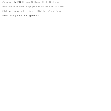
Arendas
phpBB
® Forum Software © phpBB Limited
Estonian translation by phpBB Eesti [Exabot] © 2008*-2020
Style
we_universal
created by INVENTEA & v12mike
Privaatsus
|
Kasutajatingimused