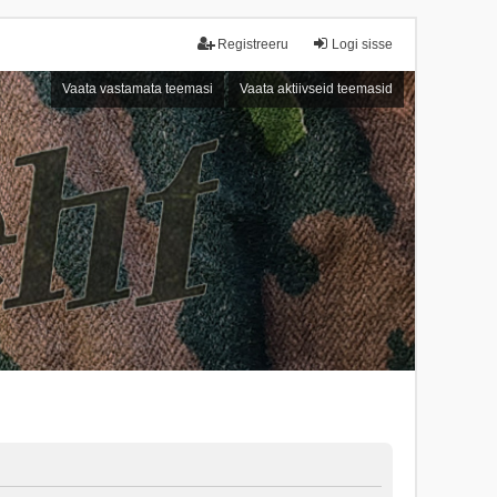
Registreeru
Logi sisse
Vaata vastamata teemasi
Vaata aktiivseid teemasid