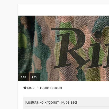
KKK
Otsi
Kodu
Foorumi pealeht
Kustuta kõik foorumi küpsised