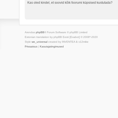
Kas oled kindel, et soovid kõik foorumi küpsised kustutada?
Arendas
phpBB
® Forum Software © phpBB Limited
Estonian translation by phpBB Eesti [Exabot] © 2008*-2020
Style
we_universal
created by INVENTEA & v12mike
Privaatsus
|
Kasutajatingimused