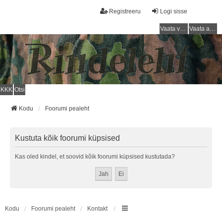
Registreeru
Logi sisse
Vaata vastamata teemasi
Vaata aktiivseid teemasid
KKK
Otsi
Kodu
Foorumi pealeht
Kustuta kõik foorumi küpsised
Kas oled kindel, et soovid kõik foorumi küpsised kustutada?
Kodu
Foorumi pealeht
Kontakt