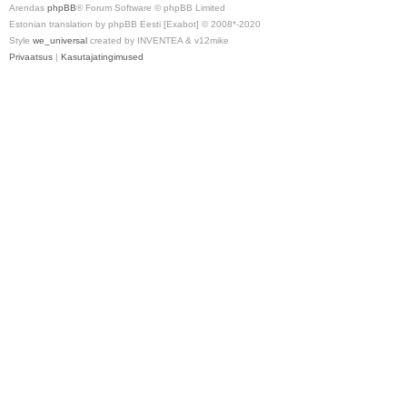
Arendas
phpBB
® Forum Software © phpBB Limited
Estonian translation by phpBB Eesti [Exabot] © 2008*-2020
Style
we_universal
created by INVENTEA & v12mike
Privaatsus
|
Kasutajatingimused