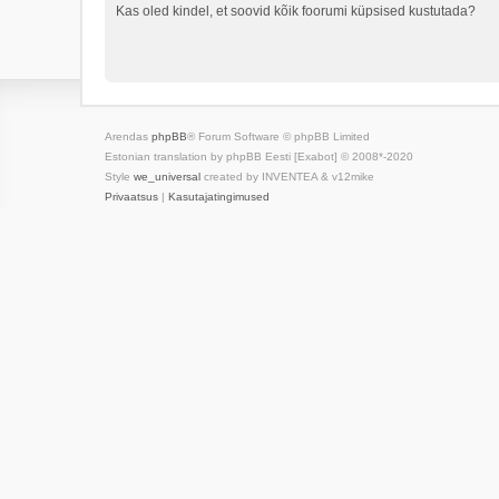
Kas oled kindel, et soovid kõik foorumi küpsised kustutada?
Arendas
phpBB
® Forum Software © phpBB Limited
Estonian translation by phpBB Eesti [Exabot] © 2008*-2020
Style
we_universal
created by INVENTEA & v12mike
Privaatsus
|
Kasutajatingimused