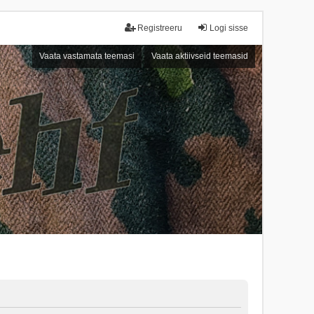
Registreeru
Logi sisse
Vaata vastamata teemasi
Vaata aktiivseid teemasid