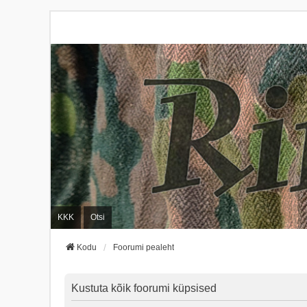
KKK
Otsi
Kodu
Foorumi pealeht
Kustuta kõik foorumi küpsised