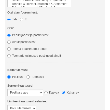
Otsi alamfoorumitest:
Jah
Ei
Otsi:
Pealkirjadest ja postitustest
Ainult postitustest
Teema pealkirjadest ainult
Teemade esimesed postitused ainult
Näita tulemusi:
Postitusi
Teemasid
Sorteeri vastused:
Kasvav
Kahanev
Limiteeri vastuseid eelmise: