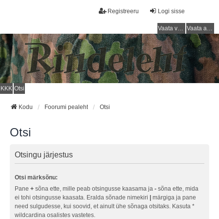
Registreeru
Logi sisse
Vaata vastamata teemasi
Vaata aktiivseid teemasid
KKK
Otsi
Kodu
Foorumi pealeht
Otsi
Otsi
Otsingu järjestus
Otsi märksõnu:
Pane
+
sõna ette, mille peab otsingusse kaasama ja
-
sõna ette, mida
ei tohi otsingusse kaasata. Eralda sõnade nimekiri
|
märgiga ja pane
need sulgudesse, kui soovid, et ainult ühe sõnaga otsitaks. Kasuta *
wildcardina osalistes vastetes.