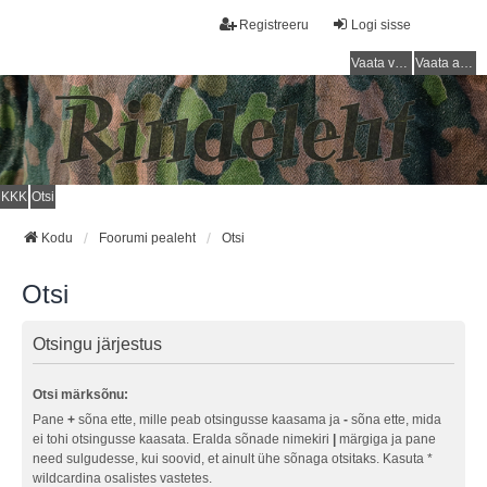
Registreeru
Logi sisse
Vaata vastamata teemasi
Vaata aktiivseid teemasid
KKK
Otsi
Kodu
Foorumi pealeht
Otsi
Otsi
Otsingu järjestus
Otsi märksõnu:
Pane
+
sõna ette, mille peab otsingusse kaasama ja
-
sõna ette, mida
ei tohi otsingusse kaasata. Eralda sõnade nimekiri
|
märgiga ja pane
need sulgudesse, kui soovid, et ainult ühe sõnaga otsitaks. Kasuta *
wildcardina osalistes vastetes.