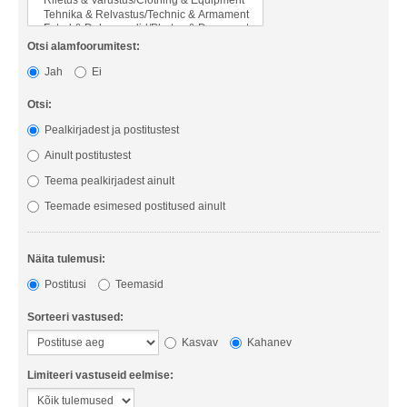
Otsi alamfoorumitest:
Jah
Ei
Otsi:
Pealkirjadest ja postitustest
Ainult postitustest
Teema pealkirjadest ainult
Teemade esimesed postitused ainult
Näita tulemusi:
Postitusi
Teemasid
Sorteeri vastused:
Kasvav
Kahanev
Limiteeri vastuseid eelmise: