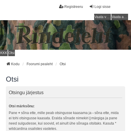
Registreeru
Logi sisse
Vaata vastamata teemasi
Vaata aktiivseid teemasid
KKK
Otsi
Kodu
Foorumi pealeht
Otsi
Otsi
Otsingu järjestus
Otsi märksõnu:
Pane
+
sõna ette, mille peab otsingusse kaasama ja
-
sõna ette, mida
ei tohi otsingusse kaasata. Eralda sõnade nimekiri
|
märgiga ja pane
need sulgudesse, kui soovid, et ainult ühe sõnaga otsitaks. Kasuta *
wildcardina osalistes vastetes.