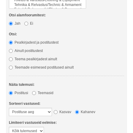
Otsi alamfoorumitest:
Jah
Ei
Otsi:
Pealkirjadest ja postitustest
Ainult postitustest
Teema pealkirjadest ainult
Teemade esimesed postitused ainult
Näita tulemusi:
Postitusi
Teemasid
Sorteeri vastused:
Kasvav
Kahanev
Limiteeri vastuseid eelmise: