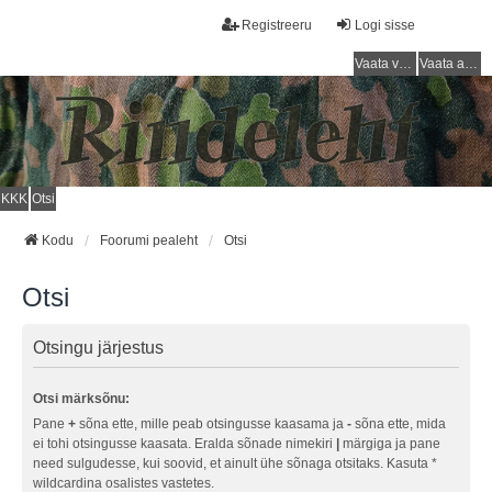
Registreeru
Logi sisse
Vaata vastamata teemasi
Vaata aktiivseid teemasid
KKK
Otsi
Kodu
Foorumi pealeht
Otsi
Otsi
Otsingu järjestus
Otsi märksõnu:
Pane
+
sõna ette, mille peab otsingusse kaasama ja
-
sõna ette, mida
ei tohi otsingusse kaasata. Eralda sõnade nimekiri
|
märgiga ja pane
need sulgudesse, kui soovid, et ainult ühe sõnaga otsitaks. Kasuta *
wildcardina osalistes vastetes.