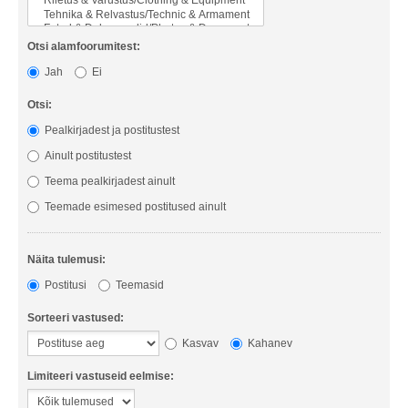
Otsi alamfoorumitest:
Jah
Ei
Otsi:
Pealkirjadest ja postitustest
Ainult postitustest
Teema pealkirjadest ainult
Teemade esimesed postitused ainult
Näita tulemusi:
Postitusi
Teemasid
Sorteeri vastused:
Kasvav
Kahanev
Limiteeri vastuseid eelmise: