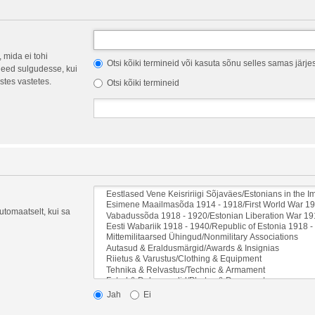
 mida ei tohi
Otsi kõiki termineid või kasuta sõnu selles samas järje
eed sulgudesse, kui
stes vastetes.
Otsi kõiki termineid
automaatselt, kui sa
Jah
Ei