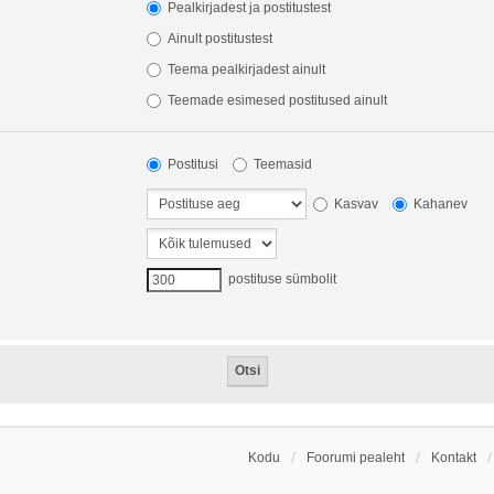
Pealkirjadest ja postitustest
Ainult postitustest
Teema pealkirjadest ainult
Teemade esimesed postitused ainult
Postitusi
Teemasid
Kasvav
Kahanev
postituse sümbolit
Kodu
Foorumi pealeht
Kontakt