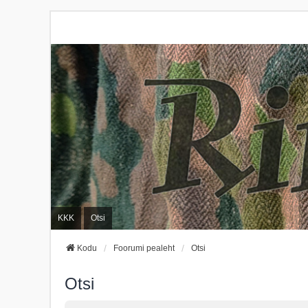
KKK
Otsi
Kodu
Foorumi pealeht
Otsi
Otsi