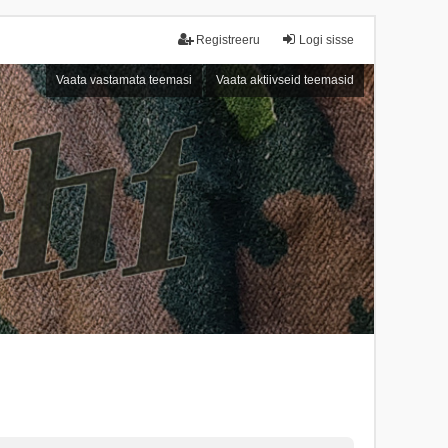
Registreeru
Logi sisse
Vaata vastamata teemasi
Vaata aktiivseid teemasid