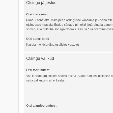
Otsingu järjestus
Otsi märksõnu:
Pane
+
sõna ette, mille peab otsingusse kaasama ja
-
sõna ette,
otsingusse kaasata. Eralda sõnade nimekiri
|
märgiga ja pane n
soovid, et ainult ühe sõnaga otsitaks. Kasuta * wildcardina osali
Otsi autori järgi:
Kasuta * wildcardina osalistes vastetes.
Otsingu valikud
Otsi foorumitest:
Vali foorumi(id), millest soovid otsida. Alafoorumitest otsitakse 
seda valikut siin all ei keela.
Otsi alamfoorumitest: