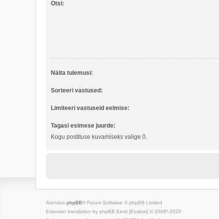
Otsi:
Näita tulemusi:
Sorteeri vastused:
Limiteeri vastuseid eelmise:
Tagasi esimese juurde:
Kogu postituse kuvamiseks valige 0.
Arendas
phpBB
® Forum Software © phpBB Limited
Estonian translation by phpBB Eesti [Exabot] © 2008*-2020