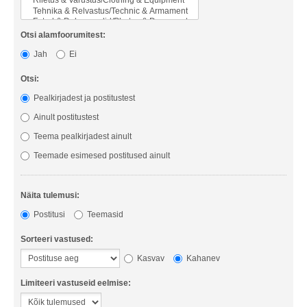
Otsi alamfoorumitest:
Jah
Ei
Otsi:
Pealkirjadest ja postitustest
Ainult postitustest
Teema pealkirjadest ainult
Teemade esimesed postitused ainult
Näita tulemusi:
Postitusi
Teemasid
Sorteeri vastused:
Kasvav
Kahanev
Limiteeri vastuseid eelmise: