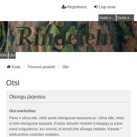
Registreeru
Logi sisse
Vaata vastamata teemasi
Vaata aktiivseid teemasid
KKK
Otsi
Kodu
Foorumi pealeht
Otsi
Otsi
Otsingu järjestus
Otsi märksõnu:
Pane
+
sõna ette, mille peab otsingusse kaasama ja
-
sõna ette, mida
ei tohi otsingusse kaasata. Eralda sõnade nimekiri
|
märgiga ja pane
need sulgudesse, kui soovid, et ainult ühe sõnaga otsitaks. Kasuta *
wildcardina osalistes vastetes.