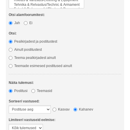
Otsi alamfoorumitest:
Jah
Ei
Otsi:
Pealkirjadest ja postitustest
Ainult postitustest
Teema pealkirjadest ainult
Teemade esimesed postitused ainult
Näita tulemusi:
Postitusi
Teemasid
Sorteeri vastused:
Kasvav
Kahanev
Limiteeri vastuseid eelmise: