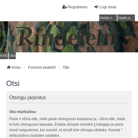
Registreeru
Logi sisse
Vaata vastamata teemasi
Vaata aktiivseid teemasid
KKK
Otsi
Kodu
Foorumi pealeht
Otsi
Otsi
Otsingu järjestus
Otsi märksõnu:
Pane
+
sõna ette, mille peab otsingusse kaasama ja
-
sõna ette, mida
ei tohi otsingusse kaasata. Eralda sõnade nimekiri
|
märgiga ja pane
need sulgudesse, kui soovid, et ainult ühe sõnaga otsitaks. Kasuta *
wildcardina osalistes vastetes.