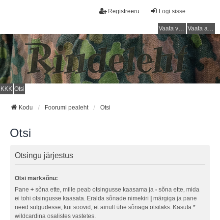
Registreeru
Logi sisse
Vaata vastamata teemasi
Vaata aktiivseid teemasid
KKK
Otsi
Kodu
Foorumi pealeht
Otsi
Otsi
Otsingu järjestus
Otsi märksõnu:
Pane
+
sõna ette, mille peab otsingusse kaasama ja
-
sõna ette, mida
ei tohi otsingusse kaasata. Eralda sõnade nimekiri
|
märgiga ja pane
need sulgudesse, kui soovid, et ainult ühe sõnaga otsitaks. Kasuta *
wildcardina osalistes vastetes.