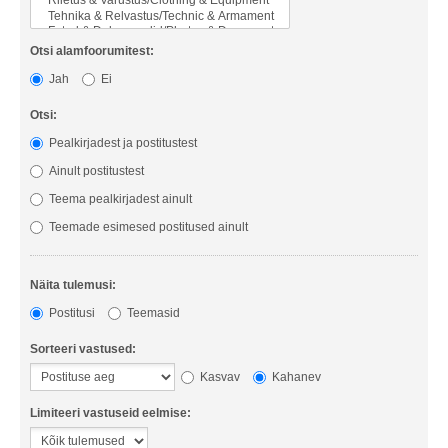
Otsi alamfoorumitest:
Jah
Ei
Otsi:
Pealkirjadest ja postitustest
Ainult postitustest
Teema pealkirjadest ainult
Teemade esimesed postitused ainult
Näita tulemusi:
Postitusi
Teemasid
Sorteeri vastused:
Kasvav
Kahanev
Limiteeri vastuseid eelmise: