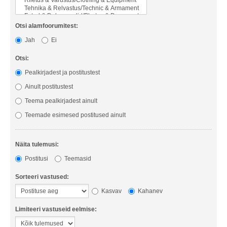
Otsi alamfoorumitest:
Jah
Ei
Otsi:
Pealkirjadest ja postitustest
Ainult postitustest
Teema pealkirjadest ainult
Teemade esimesed postitused ainult
Näita tulemusi:
Postitusi
Teemasid
Sorteeri vastused:
Kasvav
Kahanev
Limiteeri vastuseid eelmise: