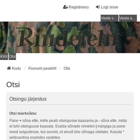
Registreeru
Logi sisse
Vaata vastamata teemasi
Vaata aktiivseid teemasid
KKK
Otsi
Kodu
Foorumi pealeht
Otsi
Otsi
Otsingu järjestus
Otsi märksõnu:
Pane
+
sõna ette, mille peab otsingusse kaasama ja
-
sõna ette, mida
ei tohi otsingusse kaasata. Eralda sõnade nimekiri
|
märgiga ja pane
need sulgudesse, kui soovid, et ainult ühe sõnaga otsitaks. Kasuta *
wildcardina osalistes vastetes.