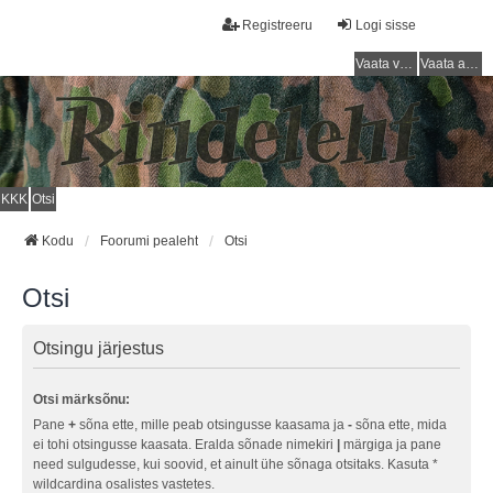
Registreeru
Logi sisse
Vaata vastamata teemasi
Vaata aktiivseid teemasid
KKK
Otsi
Kodu
Foorumi pealeht
Otsi
Otsi
Otsingu järjestus
Otsi märksõnu:
Pane
+
sõna ette, mille peab otsingusse kaasama ja
-
sõna ette, mida
ei tohi otsingusse kaasata. Eralda sõnade nimekiri
|
märgiga ja pane
need sulgudesse, kui soovid, et ainult ühe sõnaga otsitaks. Kasuta *
wildcardina osalistes vastetes.