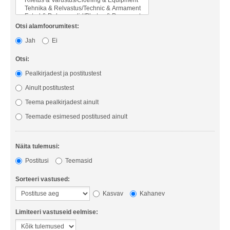
Otsi alamfoorumitest:
Jah
Ei
Otsi:
Pealkirjadest ja postitustest
Ainult postitustest
Teema pealkirjadest ainult
Teemade esimesed postitused ainult
Näita tulemusi:
Postitusi
Teemasid
Sorteeri vastused:
Kasvav
Kahanev
Limiteeri vastuseid eelmise: