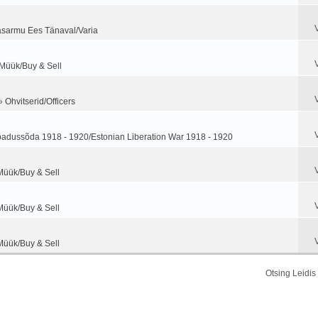
sarmu Ees Tänaval/Varia
 Müük/Buy & Sell
»
Ohvitserid/Officers
adussõda 1918 - 1920/Estonian Liberation War 1918 - 1920
Müük/Buy & Sell
Müük/Buy & Sell
Müük/Buy & Sell
Otsing Leidi