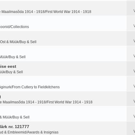
 Maailmasõda 1914 - 1918/First World War 1914 - 1918
ioonid/Collections
Ost & Müük/Buy & Sell
Müük/Buy & Sell
ise eest
üük/Buy & Sell
ginurk/From Cutlery to Fieldkitchens
)
 Maailmasõda 1914 - 1918/First World War 1914 - 1918
 & Müük/Buy & Sell
Märk nr. 121777
ud & Embleemid/Awards & Insignias