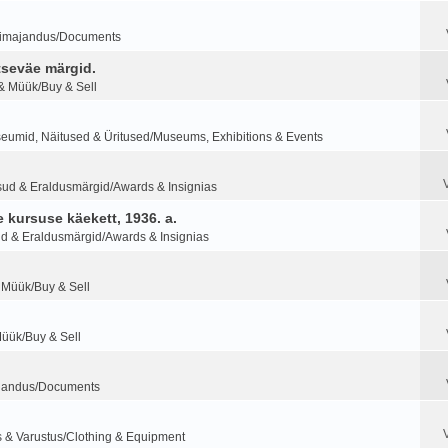
imajandus/Documents
tseväe märgid.
& Müük/Buy & Sell
eumid, Näitused & Üritused/Museums, Exhibitions & Events
sud & Eraldusmärgid/Awards & Insignias
 kursuse käekett, 1936. a.
d & Eraldusmärgid/Awards & Insignias
 Müük/Buy & Sell
Müük/Buy & Sell
jandus/Documents
s & Varustus/Clothing & Equipment