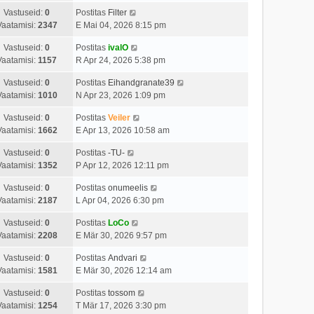
Vastuseid:
0
Postitas
Filter
Vaatamisi:
2347
E Mai 04, 2026 8:15 pm
Vastuseid:
0
Postitas
ivalO
Vaatamisi:
1157
R Apr 24, 2026 5:38 pm
Vastuseid:
0
Postitas
Eihandgranate39
Vaatamisi:
1010
N Apr 23, 2026 1:09 pm
Vastuseid:
0
Postitas
Veiler
Vaatamisi:
1662
E Apr 13, 2026 10:58 am
Vastuseid:
0
Postitas
-TU-
Vaatamisi:
1352
P Apr 12, 2026 12:11 pm
Vastuseid:
0
Postitas
onumeelis
Vaatamisi:
2187
L Apr 04, 2026 6:30 pm
Vastuseid:
0
Postitas
LoCo
Vaatamisi:
2208
E Mär 30, 2026 9:57 pm
Vastuseid:
0
Postitas
Andvari
Vaatamisi:
1581
E Mär 30, 2026 12:14 am
Vastuseid:
0
Postitas
tossom
Vaatamisi:
1254
T Mär 17, 2026 3:30 pm