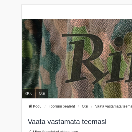
KKK
Otsi
Kodu
Foorumi pealeht
Otsi
Vaata vastamata teema
Vaata vastamata teemasi
Mine täiendatud otsinguisse