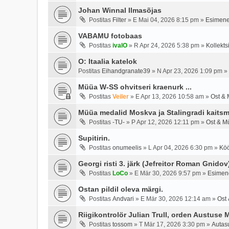
Johan Winnal Ilmasõjas
Postitas
Filter
»
E Mai 04, 2026 8:15 pm
»
Esimene
VABAMU fotobaas
Postitas
ivalO
»
R Apr 24, 2026 5:38 pm
»
Kollekts
O: Itaalia katelok
Postitas
Eihandgranate39
»
N Apr 23, 2026 1:09 pm
»
Müüa W-SS ohvitseri kraenurk ...
Postitas
Veiler
»
E Apr 13, 2026 10:58 am
»
Ost & 
Müüa medalid Moskva ja Stalingradi kaitsm
Postitas
-TU-
»
P Apr 12, 2026 12:11 pm
»
Ost & M
Supitirin.
Postitas
onumeelis
»
L Apr 04, 2026 6:30 pm
»
Köö
Georgi risti 3. järk (Jefreitor Roman Gnidov
Postitas
LoCo
»
E Mär 30, 2026 9:57 pm
»
Esimene
Ostan pildil oleva märgi.
Postitas
Andvari
»
E Mär 30, 2026 12:14 am
»
Ost
Riigikontrolör Julian Trull, orden Austuse 
Postitas
tossom
»
T Mär 17, 2026 3:30 pm
»
Autas