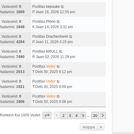
Vastuseid:
0
Postitas
kepsuke
Vaatamisi:
1669
P Jaan 18, 2026 12:55 pm
Vastuseid:
0
Postitas
Plönn
Vaatamisi:
1948
K Jaan 14, 2026 3:32 pm
Vastuseid:
0
Postitas
Drachenheim
Vaatamisi:
4284
P Jaan 11, 2026 4:25 pm
Vastuseid:
0
Postitas
KRULL
Vaatamisi:
7490
R Jaan 02, 2026 11:29 pm
Vastuseid:
0
Postitas
Veiler
Vaatamisi:
2013
T Dets 30, 2025 9:12 pm
Vastuseid:
0
Postitas
Veiler
Vaatamisi:
1921
T Dets 30, 2025 9:09 pm
Vastuseid:
0
Postitas
Veiler
Vaatamisi:
1906
T Dets 30, 2025 9:08 pm
1
. Leht
20
-st
1
2
3
4
5
20
Järgmine
s Rohkem Kui 1000 Vastet
…
Hüppa