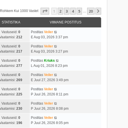
1
. Leht
20
-st
1
2
3
4
5
20
Järgmine
s Rohkem Kui 1000 Vastet
…
STATISTIKA
VIIMANE POSTITUS
Vastuseid:
0
Postitas
Veiler
Vaatamisi:
212
E Aug 03, 2026 3:37 pm
Vastuseid:
0
Postitas
Veiler
Vaatamisi:
217
E Aug 03, 2026 3:27 pm
Vastuseid:
0
Postitas
Kriuks
Vaatamisi:
277
L Aug 01, 2026 8:23 pm
Vastuseid:
0
Postitas
Veiler
Vaatamisi:
269
E Juul 27, 2026 3:49 pm
Vastuseid:
0
Postitas
Veiler
Vaatamisi:
225
P Juul 26, 2026 8:11 pm
Vastuseid:
0
Postitas
Veiler
Vaatamisi:
230
P Juul 26, 2026 8:08 pm
Vastuseid:
0
Postitas
Veiler
Vaatamisi:
196
P Juul 26, 2026 8:05 pm