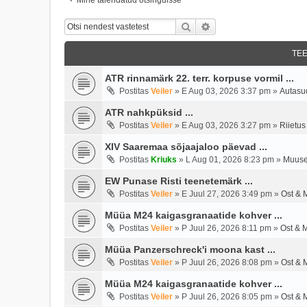
Otsi
Täiendatud Otsing
TE
ATR rinnamärk 22. terr. korpuse vormil ...
Postitas
Veiler
»
E Aug 03, 2026 3:37 pm
»
Autasu
ATR nahkpüksid ...
Postitas
Veiler
»
E Aug 03, 2026 3:27 pm
»
Riietus
XIV Saaremaa sõjaajaloo päevad ...
Postitas
Kriuks
»
L Aug 01, 2026 8:23 pm
»
Muuse
EW Punase Risti teenetemärk ...
Postitas
Veiler
»
E Juul 27, 2026 3:49 pm
»
Ost & 
Müüa M24 kaigasgranaatide kohver ...
Postitas
Veiler
»
P Juul 26, 2026 8:11 pm
»
Ost & 
Müüa Panzerschreck'i moona kast ...
Postitas
Veiler
»
P Juul 26, 2026 8:08 pm
»
Ost & 
Müüa M24 kaigasgranaatide kohver ...
Postitas
Veiler
»
P Juul 26, 2026 8:05 pm
»
Ost & 