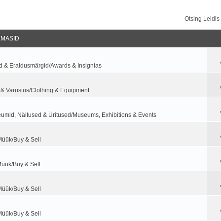
Otsing Leidi
EMASID
d & Eraldusmärgid/Awards & Insignias
 & Varustus/Clothing & Equipment
umid, Näitused & Üritused/Museums, Exhibitions & Events
Müük/Buy & Sell
Müük/Buy & Sell
Müük/Buy & Sell
Müük/Buy & Sell