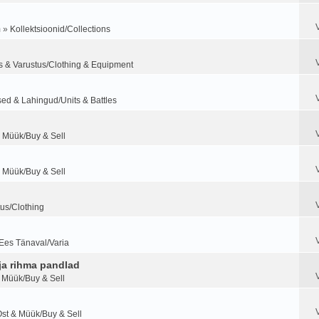
m
»
Kollektsioonid/Collections
s & Varustus/Clothing & Equipment
ed & Lahingud/Units & Battles
 Müük/Buy & Sell
 Müük/Buy & Sell
tus/Clothing
Ees Tänaval/Varia
ja rihma pandlad
 Müük/Buy & Sell
st & Müük/Buy & Sell