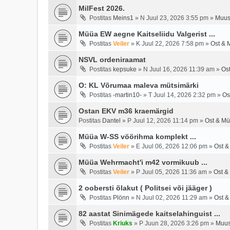
MilFest 2026.
Postitas
Meins1
»
N Juul 23, 2026 3:55 pm
»
Muus
Müüa EW aegne Kaitseliidu Valgerist ...
Postitas
Veiler
»
K Juul 22, 2026 7:58 pm
»
Ost & 
NSVL ordeniraamat
Postitas
kepsuke
»
N Juul 16, 2026 11:39 am
»
Os
O: KL Võrumaa maleva mütsimärki
Postitas
-martin10-
»
T Juul 14, 2026 2:32 pm
»
Os
Ostan EKV m36 kraemärgid
Postitas
Dantel
»
P Juul 12, 2026 11:14 pm
»
Ost & Mü
Müüa W-SS vöörihma komplekt ...
Postitas
Veiler
»
E Juul 06, 2026 12:06 pm
»
Ost &
Müüa Wehrmacht'i m42 vormikuub ...
Postitas
Veiler
»
P Juul 05, 2026 11:36 am
»
Ost &
2 oobersti õlakut ( Politsei või jääger )
Postitas
Plönn
»
N Juul 02, 2026 11:29 am
»
Ost &
82 aastat Sinimägede kaitselahinguist ...
Postitas
Kriuks
»
P Juun 28, 2026 3:26 pm
»
Muus