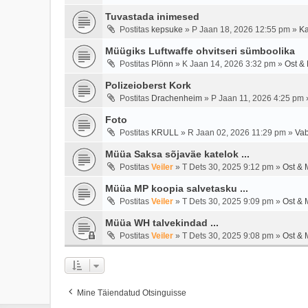
Tuvastada inimesed
Postitas
kepsuke
»
P Jaan 18, 2026 12:55 pm
»
Ka
Müügiks Luftwaffe ohvitseri sümboolika
Postitas
Plönn
»
K Jaan 14, 2026 3:32 pm
»
Ost &
Polizeioberst Kork
Postitas
Drachenheim
»
P Jaan 11, 2026 4:25 pm
Foto
Postitas
KRULL
»
R Jaan 02, 2026 11:29 pm
»
Vab
Müüa Saksa sõjaväe katelok ...
Postitas
Veiler
»
T Dets 30, 2025 9:12 pm
»
Ost & 
Müüa MP koopia salvetasku ...
Postitas
Veiler
»
T Dets 30, 2025 9:09 pm
»
Ost & 
Müüa WH talvekindad ...
Postitas
Veiler
»
T Dets 30, 2025 9:08 pm
»
Ost & 
Mine Täiendatud Otsinguisse