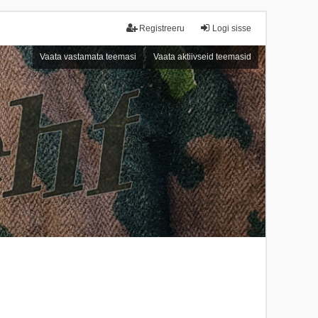
Registreeru
Logi sisse
Vaata vastamata teemasi
Vaata aktiivseid teemasid