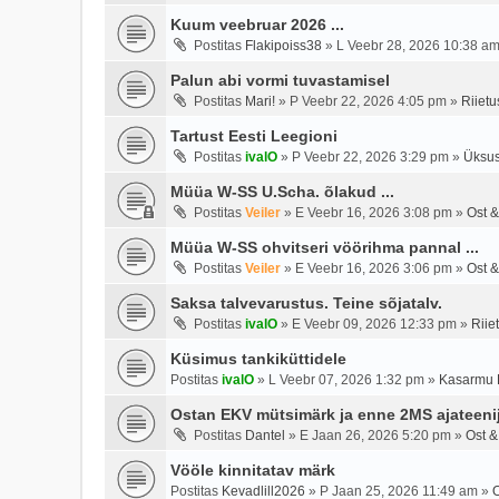
Kuum veebruar 2026 ...
Postitas
Flakipoiss38
»
L Veebr 28, 2026 10:38 a
Palun abi vormi tuvastamisel
Postitas
Mari!
»
P Veebr 22, 2026 4:05 pm
»
Riietu
Tartust Eesti Leegioni
Postitas
ivalO
»
P Veebr 22, 2026 3:29 pm
»
Üksus
Müüa W-SS U.Scha. õlakud ...
Postitas
Veiler
»
E Veebr 16, 2026 3:08 pm
»
Ost &
Müüa W-SS ohvitseri vöörihma pannal ...
Postitas
Veiler
»
E Veebr 16, 2026 3:06 pm
»
Ost &
Saksa talvevarustus. Teine sõjatalv.
Postitas
ivalO
»
E Veebr 09, 2026 12:33 pm
»
Riie
Küsimus tankiküttidele
Postitas
ivalO
»
L Veebr 07, 2026 1:32 pm
»
Kasarmu 
Ostan EKV mütsimärk ja enne 2MS ajateeni
Postitas
Dantel
»
E Jaan 26, 2026 5:20 pm
»
Ost &
Vööle kinnitatav märk
Postitas
Kevadlill2026
»
P Jaan 25, 2026 11:49 am
»
O