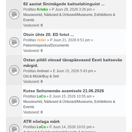
82 aastat Sinimägede kaitselahinguist ...
Postitas
Kriuks
» P Juun 28, 2026 3:26 pm »
Muuseumid, Näitused & Üritused/Museums, Exhibitions &
Events
Vastuseid:
0
Otsin ühte 20. ED fotot ...
Postitas
Veiler
» P Juun 21, 2026 8:51 pm »
Paberimajandus/Documents
Vastuseid:
0
Ostan pildil olevad tänapäevased Eesti kaitseväe
märgid.
Postitas
Andvari
» E Juun 15, 2026 5:43 pm »
Ost & Müük/Buy & Sell
Vastuseid:
0
Kutse Seitsmemäe avamisele 21.06.2026
Postitas
LoCo
» E Juun 15, 2026 10:55 am »
Muuseumid, Näitused & Üritused/Museums, Exhibitions &
Events
Vastuseid:
0
ATR nõelaga märk
Postitas
LoCo
» P Juun 14, 2026 10:01 pm »