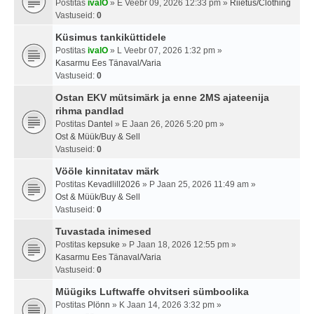
Postitas
ivalO
» E Veebr 09, 2026 12:33 pm »
Riietus/Clothing
Vastuseid:
0
Küsimus tankiküttidele
Postitas
ivalO
» L Veebr 07, 2026 1:32 pm »
Kasarmu Ees Tänaval/Varia
Vastuseid:
0
Ostan EKV mütsimärk ja enne 2MS ajateenija
rihma pandlad
Postitas
Dantel
» E Jaan 26, 2026 5:20 pm »
Ost & Müük/Buy & Sell
Vastuseid:
0
Vööle kinnitatav märk
Postitas
Kevadlill2026
» P Jaan 25, 2026 11:49 am »
Ost & Müük/Buy & Sell
Vastuseid:
0
Tuvastada inimesed
Postitas
kepsuke
» P Jaan 18, 2026 12:55 pm »
Kasarmu Ees Tänaval/Varia
Vastuseid:
0
Müügiks Luftwaffe ohvitseri sümboolika
Postitas
Plönn
» K Jaan 14, 2026 3:32 pm »