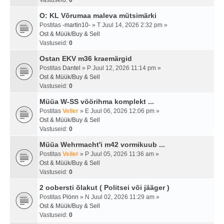
Vastuseid:
0
O: KL Võrumaa maleva mütsimärki
Postitas
-martin10-
» T Juul 14, 2026 2:32 pm »
Ost & Müük/Buy & Sell
Vastuseid:
0
Ostan EKV m36 kraemärgid
Postitas
Dantel
» P Juul 12, 2026 11:14 pm »
Ost & Müük/Buy & Sell
Vastuseid:
0
Müüa W-SS vöörihma komplekt ...
Postitas
Veiler
» E Juul 06, 2026 12:06 pm »
Ost & Müük/Buy & Sell
Vastuseid:
0
Müüa Wehrmacht'i m42 vormikuub ...
Postitas
Veiler
» P Juul 05, 2026 11:36 am »
Ost & Müük/Buy & Sell
Vastuseid:
0
2 oobersti õlakut ( Politsei või jääger )
Postitas
Plönn
» N Juul 02, 2026 11:29 am »
Ost & Müük/Buy & Sell
Vastuseid:
0