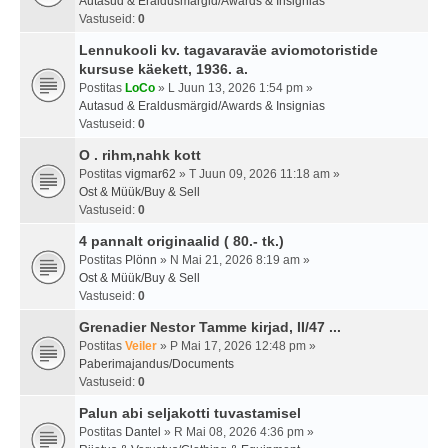
Autasud & Eraldusmärgid/Awards & Insignias
Vastuseid:
0
Lennukooli kv. tagavaraväe aviomotoristide
kursuse käekett, 1936. a.
Postitas
LoCo
» L Juun 13, 2026 1:54 pm »
Autasud & Eraldusmärgid/Awards & Insignias
Vastuseid:
0
O . rihm,nahk kott
Postitas
vigmar62
» T Juun 09, 2026 11:18 am »
Ost & Müük/Buy & Sell
Vastuseid:
0
4 pannalt originaalid ( 80.- tk.)
Postitas
Plönn
» N Mai 21, 2026 8:19 am »
Ost & Müük/Buy & Sell
Vastuseid:
0
Grenadier Nestor Tamme kirjad, II/47 ...
Postitas
Veiler
» P Mai 17, 2026 12:48 pm »
Paberimajandus/Documents
Vastuseid:
0
Palun abi seljakotti tuvastamisel
Postitas
Dantel
» R Mai 08, 2026 4:36 pm »