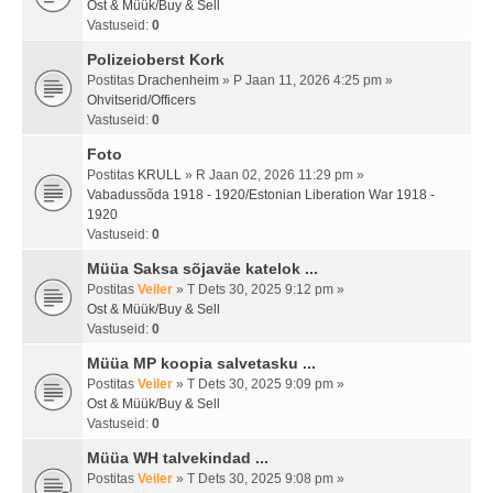
Ost & Müük/Buy & Sell
Vastuseid:
0
Polizeioberst Kork
Postitas
Drachenheim
» P Jaan 11, 2026 4:25 pm »
Ohvitserid/Officers
Vastuseid:
0
Foto
Postitas
KRULL
» R Jaan 02, 2026 11:29 pm »
Vabadussõda 1918 - 1920/Estonian Liberation War 1918 -
1920
Vastuseid:
0
Müüa Saksa sõjaväe katelok ...
Postitas
Veiler
» T Dets 30, 2025 9:12 pm »
Ost & Müük/Buy & Sell
Vastuseid:
0
Müüa MP koopia salvetasku ...
Postitas
Veiler
» T Dets 30, 2025 9:09 pm »
Ost & Müük/Buy & Sell
Vastuseid:
0
Müüa WH talvekindad ...
Postitas
Veiler
» T Dets 30, 2025 9:08 pm »