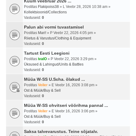
Kuum veebruar 2026 ...
Postitas
Flakipoiss38
» L Veebr 28, 2026 10:38 am »
Kollektsioonid/Collections
Vastuseid:
0
Palun abi vormi tuvastamisel
Postitas
Mari!
» P Veebr 22, 2026 4:05 pm »
Riietus & Varustus/Clothing & Equipment
Vastuseid:
0
Tartust Eesti Leegioni
Postitas
ivalO
» P Veebr 22, 2026 3:29 pm »
Üksused & Lahingud/Units & Battles
Vastuseid:
0
Müüa W-SS U.Scha. õlakud ...
Postitas
Veiler
» E Veebr 16, 2026 3:08 pm »
Ost & Müük/Buy & Sell
Vastuseid:
0
Müüa W-SS ohvitseri vöörihma pannal ...
Postitas
Veiler
» E Veebr 16, 2026 3:06 pm »
Ost & Müük/Buy & Sell
Vastuseid:
0
Saksa talvevarustus. Teine sõjatalv.