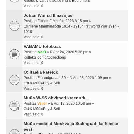
Riietus & Varustus/Clothing & Equipment
Vastuseid:
0
Johan Winnal Ilmasõjas
Postitas
Filter
» E Mai 04, 2026 8:15 pm »
Esimene Maailmasõda 1914 - 1918/First World War 1914 -
1918
Vastuseid:
0
VABAMU fotobaas
Postitas
ivalO
» R Apr 24, 2026 5:38 pm »
Kollektsioonid/Collections
Vastuseid:
0
O: Itaalia katelok
Postitas
Eihandgranate39
» N Apr 23, 2026 1:09 pm »
Ost & Müük/Buy & Sell
Vastuseid:
0
Müüa W-SS ohvitseri kraenurk ...
Postitas
Veiler
» E Apr 13, 2026 10:58 am »
Ost & Müük/Buy & Sell
Vastuseid:
0
Müüa medalid Moskva ja Stalingradi kaitsmise
eest