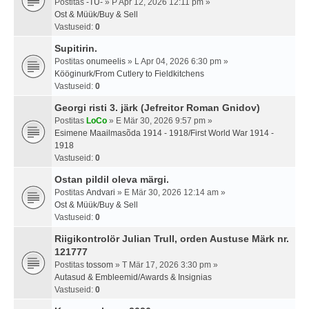
Postitas
-TU-
» P Apr 12, 2026 12:11 pm »
Ost & Müük/Buy & Sell
Vastuseid:
0
Supitirin.
Postitas
onumeelis
» L Apr 04, 2026 6:30 pm »
Kööginurk/From Cutlery to Fieldkitchens
Vastuseid:
0
Georgi risti 3. järk (Jefreitor Roman Gnidov)
Postitas
LoCo
» E Mär 30, 2026 9:57 pm »
Esimene Maailmasõda 1914 - 1918/First World War 1914 -
1918
Vastuseid:
0
Ostan pildil oleva märgi.
Postitas
Andvari
» E Mär 30, 2026 12:14 am »
Ost & Müük/Buy & Sell
Vastuseid:
0
Riigikontrolör Julian Trull, orden Austuse Märk nr.
121777
Postitas
tossom
» T Mär 17, 2026 3:30 pm »
Autasud & Embleemid/Awards & Insignias
Vastuseid:
0