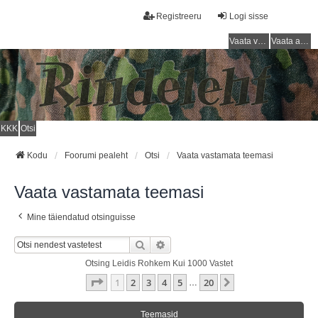
Registreeru
Logi sisse
Vaata vastamata teemasi
Vaata aktiivseid teemasid
KKK
Otsi
Kodu
Foorumi pealeht
Otsi
Vaata vastamata teemasi
Vaata vastamata teemasi
Mine täiendatud otsinguisse
Otsi
Täiendatud Otsing
Otsing Leidis Rohkem Kui 1000 Vastet
1
. Leht
20
-st
1
2
3
4
5
20
Järgmine
…
Teemasid