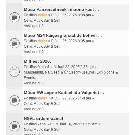
Vastuseid:
0
Müüa Panzerschreck'i moona kast ...
Postitas
Veiler
» P Juul 26, 2026 8:08 pm »
Ost & Müük/Buy & Sell
Vastuseid:
0
Müüa M24 kaigasgranaatide kohver ...
Postitas
Veiler
» P Juul 26, 2026 8:05 pm »
Ost & Müük/Buy & Sell
Vastuseid:
0
MilFest 2026.
Postitas
Meins1
» N Juul 23, 2026 3:55 pm »
Muuseumid, Näitused & Üritused/Museums, Exhibitions &
Events
Vastuseid:
0
Müüa EW aegne Kaitseliidu Valgerist ...
Postitas
Veiler
» K Juul 22, 2026 7:58 pm »
Ost & Müük/Buy & Sell
Vastuseid:
0
NSVL ordeniraamat
Postitas
kepsuke
» N Juul 16, 2026 11:39 am »
Ost & Müük/Buy & Sell