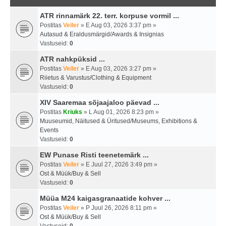
ATR rinnamärk 22. terr. korpuse vormil ...
Postitas
Veiler
» E Aug 03, 2026 3:37 pm »
Autasud & Eraldusmärgid/Awards & Insignias
Vastuseid:
0
ATR nahkpüksid ...
Postitas
Veiler
» E Aug 03, 2026 3:27 pm »
Riietus & Varustus/Clothing & Equipment
Vastuseid:
0
XIV Saaremaa sõjaajaloo päevad ...
Postitas
Kriuks
» L Aug 01, 2026 8:23 pm »
Muuseumid, Näitused & Üritused/Museums, Exhibitions &
Events
Vastuseid:
0
EW Punase Risti teenetemärk ...
Postitas
Veiler
» E Juul 27, 2026 3:49 pm »
Ost & Müük/Buy & Sell
Vastuseid:
0
Müüa M24 kaigasgranaatide kohver ...
Postitas
Veiler
» P Juul 26, 2026 8:11 pm »
Ost & Müük/Buy & Sell