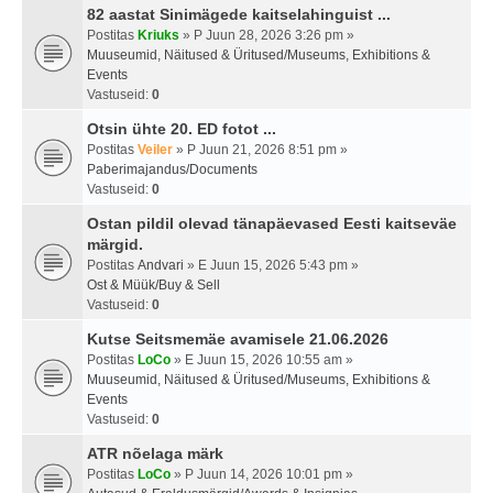
82 aastat Sinimägede kaitselahinguist ...
Postitas
Kriuks
» P Juun 28, 2026 3:26 pm »
Muuseumid, Näitused & Üritused/Museums, Exhibitions &
Events
Vastuseid:
0
Otsin ühte 20. ED fotot ...
Postitas
Veiler
» P Juun 21, 2026 8:51 pm »
Paberimajandus/Documents
Vastuseid:
0
Ostan pildil olevad tänapäevased Eesti kaitseväe
märgid.
Postitas
Andvari
» E Juun 15, 2026 5:43 pm »
Ost & Müük/Buy & Sell
Vastuseid:
0
Kutse Seitsmemäe avamisele 21.06.2026
Postitas
LoCo
» E Juun 15, 2026 10:55 am »
Muuseumid, Näitused & Üritused/Museums, Exhibitions &
Events
Vastuseid:
0
ATR nõelaga märk
Postitas
LoCo
» P Juun 14, 2026 10:01 pm »