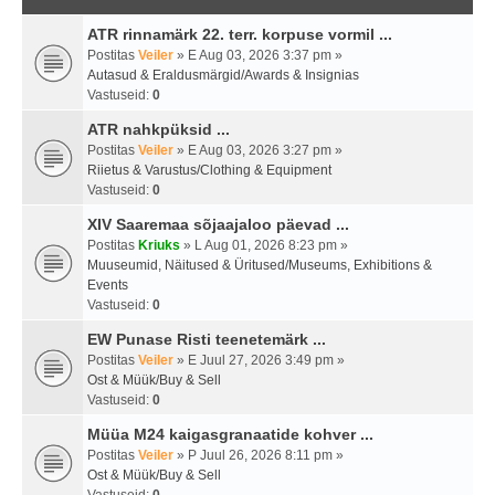
ATR rinnamärk 22. terr. korpuse vormil ...
Postitas
Veiler
» E Aug 03, 2026 3:37 pm »
Autasud & Eraldusmärgid/Awards & Insignias
Vastuseid:
0
ATR nahkpüksid ...
Postitas
Veiler
» E Aug 03, 2026 3:27 pm »
Riietus & Varustus/Clothing & Equipment
Vastuseid:
0
XIV Saaremaa sõjaajaloo päevad ...
Postitas
Kriuks
» L Aug 01, 2026 8:23 pm »
Muuseumid, Näitused & Üritused/Museums, Exhibitions &
Events
Vastuseid:
0
EW Punase Risti teenetemärk ...
Postitas
Veiler
» E Juul 27, 2026 3:49 pm »
Ost & Müük/Buy & Sell
Vastuseid:
0
Müüa M24 kaigasgranaatide kohver ...
Postitas
Veiler
» P Juul 26, 2026 8:11 pm »
Ost & Müük/Buy & Sell