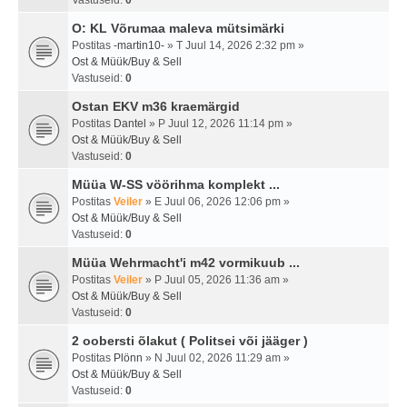
Vastuseid:
0
O: KL Võrumaa maleva mütsimärki
Postitas
-martin10-
» T Juul 14, 2026 2:32 pm »
Ost & Müük/Buy & Sell
Vastuseid:
0
Ostan EKV m36 kraemärgid
Postitas
Dantel
» P Juul 12, 2026 11:14 pm »
Ost & Müük/Buy & Sell
Vastuseid:
0
Müüa W-SS vöörihma komplekt ...
Postitas
Veiler
» E Juul 06, 2026 12:06 pm »
Ost & Müük/Buy & Sell
Vastuseid:
0
Müüa Wehrmacht'i m42 vormikuub ...
Postitas
Veiler
» P Juul 05, 2026 11:36 am »
Ost & Müük/Buy & Sell
Vastuseid:
0
2 oobersti õlakut ( Politsei või jääger )
Postitas
Plönn
» N Juul 02, 2026 11:29 am »
Ost & Müük/Buy & Sell
Vastuseid:
0