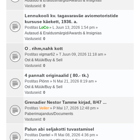
Autasud & Eraldusmärgid/Awards & Insignias
Vastuseid:
0
Lennukooli kv. tagavaraväe aviomotoristide
kursuse käekett, 1936. a.
Postitas
LoCo
» L Juun 13, 2026 1:54 pm »
Autasud & Eraldusmärgid/Awards & Insignias
Vastuseid:
0
O . rihm,nahk kott
Postitas
vigmar62
» T Juun 09, 2026 11:18 am »
Ost & Müük/Buy & Sell
Vastuseid:
0
4 pannalt originaalid ( 80.- tk.)
Postitas
Plönn
» N Mai 21, 2026 8:19 am »
Ost & Müük/Buy & Sell
Vastuseid:
0
Grenadier Nestor Tamme kirjad, II/47 ...
Postitas
Veiler
» P Mai 17, 2026 12:48 pm »
Paberimajandus/Documents
Vastuseid:
0
Palun abi seljakotti tuvastamisel
Postitas
Dantel
» R Mai 08, 2026 4:36 pm »