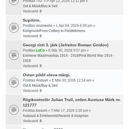
Postitas
-TU-
» P Apr 12, 2026 12:11 pm »
Ost & Müük/Buy & Sell
Vastuseid:
0
Supitirin.
Postitas
onumeelis
» L Apr 04, 2026 6:30 pm »
Kööginurk/From Cutlery to Fieldkitchens
Vastuseid:
0
Georgi risti 3. järk (Jefreitor Roman Gnidov)
Postitas
LoCo
» E Mär 30, 2026 9:57 pm »
Esimene Maailmasõda 1914 - 1918/First World War 1914 -
1918
Vastuseid:
0
Ostan pildil oleva märgi.
Postitas
Andvari
» E Mär 30, 2026 12:14 am »
Ost & Müük/Buy & Sell
Vastuseid:
0
Riigikontrolör Julian Trull, orden Austuse Märk nr.
121777
Postitas
tossom
» T Mär 17, 2026 3:30 pm »
Autasud & Embleemid/Awards & Insignias
Vastuseid:
0