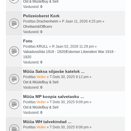
Ost & Müük/Buy & Sell
Vastuseid:
0
Polizeioberst Kork
Postitas
Drachenheim
» P Jaan 11, 2026 4:25 pm »
Ohvitserid/Officers
Vastuseid:
0
Foto
Postitas
KRULL
» R Jaan 02, 2026 11:29 pm »
Vabadussõda 1918 - 1920/Estonian Liberation War 1918 -
1920
Vastuseid:
0
Müüa Saksa sõjaväe katelok ...
Postitas
Veiler
» T Dets 30, 2025 9:12 pm »
Ost & Müük/Buy & Sell
Vastuseid:
0
Müüa MP koopia salvetasku ...
Postitas
Veiler
» T Dets 30, 2025 9:09 pm »
Ost & Müük/Buy & Sell
Vastuseid:
0
Müüa WH talvekindad ...
Postitas
Veiler
» T Dets 30, 2025 9:08 pm »