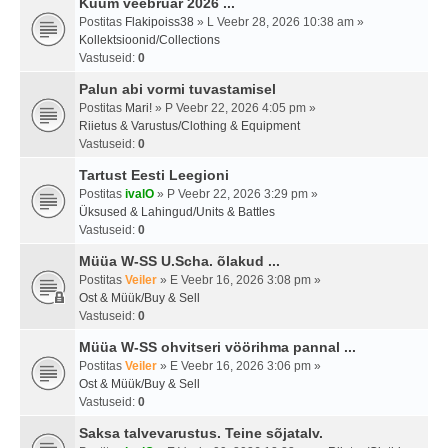
Kuum veebruar 2026 ...
Postitas
Flakipoiss38
» L Veebr 28, 2026 10:38 am »
Kollektsioonid/Collections
Vastuseid:
0
Palun abi vormi tuvastamisel
Postitas
Mari!
» P Veebr 22, 2026 4:05 pm »
Riietus & Varustus/Clothing & Equipment
Vastuseid:
0
Tartust Eesti Leegioni
Postitas
ivalO
» P Veebr 22, 2026 3:29 pm »
Üksused & Lahingud/Units & Battles
Vastuseid:
0
Müüa W-SS U.Scha. õlakud ...
Postitas
Veiler
» E Veebr 16, 2026 3:08 pm »
Ost & Müük/Buy & Sell
Vastuseid:
0
Müüa W-SS ohvitseri vöörihma pannal ...
Postitas
Veiler
» E Veebr 16, 2026 3:06 pm »
Ost & Müük/Buy & Sell
Vastuseid:
0
Saksa talvevarustus. Teine sõjatalv.