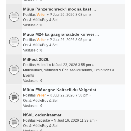
Vastuseid:
0
Müüa Panzerschreck'i moona kast ...
Postitas
Veiler
» P Juul 26, 2026 8:08 pm »
Ost & Müük/Buy & Sell
Vastuseid:
0
Müüa M24 kaigasgranaatide kohver ...
Postitas
Veiler
» P Juul 26, 2026 8:05 pm »
Ost & Müük/Buy & Sell
Vastuseid:
0
MilFest 2026.
Postitas
Meins1
» N Juul 23, 2026 3:55 pm »
Muuseumid, Näitused & Üritused/Museums, Exhibitions &
Events
Vastuseid:
0
Müüa EW aegne Kaitseliidu Valgerist ...
Postitas
Veiler
» K Juul 22, 2026 7:58 pm »
Ost & Müük/Buy & Sell
Vastuseid:
0
NSVL ordeniraamat
Postitas
kepsuke
» N Juul 16, 2026 11:39 am »
Ost & Müük/Buy & Sell