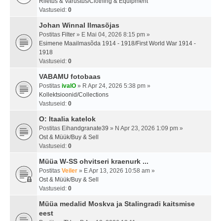
Riietus & Varustus/Clothing & Equipment
Vastuseid:
0
Johan Winnal Ilmasõjas
Postitas
Filter
» E Mai 04, 2026 8:15 pm »
Esimene Maailmasõda 1914 - 1918/First World War 1914 -
1918
Vastuseid:
0
VABAMU fotobaas
Postitas
ivalO
» R Apr 24, 2026 5:38 pm »
Kollektsioonid/Collections
Vastuseid:
0
O: Itaalia katelok
Postitas
Eihandgranate39
» N Apr 23, 2026 1:09 pm »
Ost & Müük/Buy & Sell
Vastuseid:
0
Müüa W-SS ohvitseri kraenurk ...
Postitas
Veiler
» E Apr 13, 2026 10:58 am »
Ost & Müük/Buy & Sell
Vastuseid:
0
Müüa medalid Moskva ja Stalingradi kaitsmise
eest