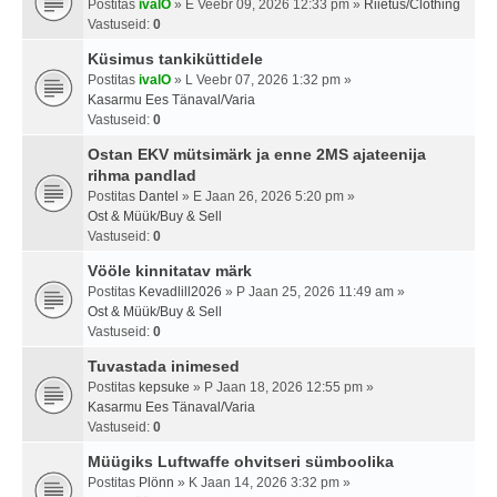
Postitas
ivalO
» E Veebr 09, 2026 12:33 pm »
Riietus/Clothing
Vastuseid:
0
Küsimus tankiküttidele
Postitas
ivalO
» L Veebr 07, 2026 1:32 pm »
Kasarmu Ees Tänaval/Varia
Vastuseid:
0
Ostan EKV mütsimärk ja enne 2MS ajateenija
rihma pandlad
Postitas
Dantel
» E Jaan 26, 2026 5:20 pm »
Ost & Müük/Buy & Sell
Vastuseid:
0
Vööle kinnitatav märk
Postitas
Kevadlill2026
» P Jaan 25, 2026 11:49 am »
Ost & Müük/Buy & Sell
Vastuseid:
0
Tuvastada inimesed
Postitas
kepsuke
» P Jaan 18, 2026 12:55 pm »
Kasarmu Ees Tänaval/Varia
Vastuseid:
0
Müügiks Luftwaffe ohvitseri sümboolika
Postitas
Plönn
» K Jaan 14, 2026 3:32 pm »