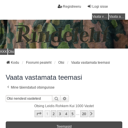
Registreeru
Logi sisse
Vaata vastamata teemasi
Vaata aktiivseid teemasid
KKK
Otsi
Kodu
Foorumi pealeht
Otsi
Vaata vastamata teemasi
Vaata vastamata teemasi
Mine täiendatud otsinguisse
Otsi
Täiendatud Otsing
Otsing Leidis Rohkem Kui 1000 Vastet
1
. Leht
20
-st
1
2
3
4
5
20
Järgmine
…
Teemasid