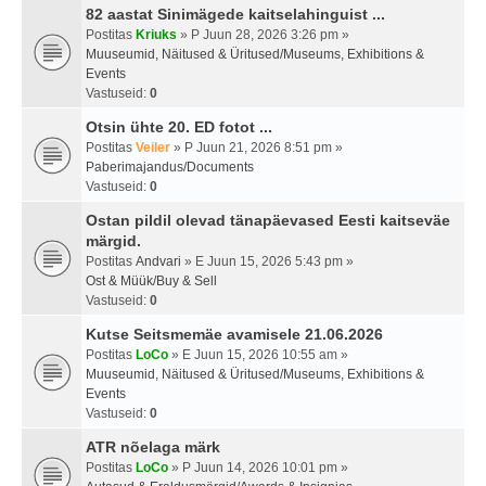
82 aastat Sinimägede kaitselahinguist ...
Postitas
Kriuks
» P Juun 28, 2026 3:26 pm »
Muuseumid, Näitused & Üritused/Museums, Exhibitions &
Events
Vastuseid:
0
Otsin ühte 20. ED fotot ...
Postitas
Veiler
» P Juun 21, 2026 8:51 pm »
Paberimajandus/Documents
Vastuseid:
0
Ostan pildil olevad tänapäevased Eesti kaitseväe
märgid.
Postitas
Andvari
» E Juun 15, 2026 5:43 pm »
Ost & Müük/Buy & Sell
Vastuseid:
0
Kutse Seitsmemäe avamisele 21.06.2026
Postitas
LoCo
» E Juun 15, 2026 10:55 am »
Muuseumid, Näitused & Üritused/Museums, Exhibitions &
Events
Vastuseid:
0
ATR nõelaga märk
Postitas
LoCo
» P Juun 14, 2026 10:01 pm »