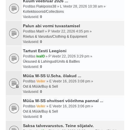
Kuum veebruar 2026 ...
Postitas
Flakipoiss38
» L Veebr 28, 2026 10:38 am »
Kollektsioonid/Collections
Vastuseid:
0
Palun abi vormi tuvastamisel
Postitas
Mari!
» P Veebr 22, 2026 4:05 pm »
Riietus & Varustus/Clothing & Equipment
Vastuseid:
0
Tartust Eesti Leegioni
Postitas
ivalO
» P Veebr 22, 2026 3:29 pm »
Üksused & Lahingud/Units & Battles
Vastuseid:
0
Müüa W-SS U.Scha. õlakud ...
Postitas
Veiler
» E Veebr 16, 2026 3:08 pm »
Ost & Müük/Buy & Sell
Vastuseid:
0
Müüa W-SS ohvitseri vöörihma pannal ...
Postitas
Veiler
» E Veebr 16, 2026 3:06 pm »
Ost & Müük/Buy & Sell
Vastuseid:
0
Saksa talvevarustus. Teine sõjatalv.