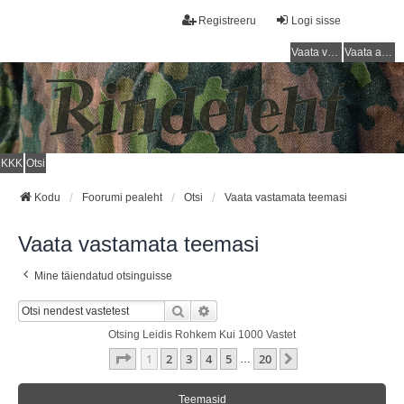
Registreeru
Logi sisse
Vaata vastamata teemasi
Vaata aktiivseid teemasid
KKK
Otsi
Kodu
Foorumi pealeht
Otsi
Vaata vastamata teemasi
Vaata vastamata teemasi
Mine täiendatud otsinguisse
Otsi
Täiendatud Otsing
Otsing Leidis Rohkem Kui 1000 Vastet
1
. Leht
20
-st
1
2
3
4
5
20
Järgmine
…
Teemasid