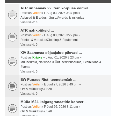
ATR rinnamärk 22. terr. korpuse vormil ...
Postitas
Veiler
» E Aug 03, 2026 3:37 pm »
Autasud & Eraldusmärgid/Awards & Insignias
Vastuseid:
0
ATR nahkpüksid ...
Postitas
Veiler
» E Aug 03, 2026 3:27 pm »
Riietus & Varustus/Clothing & Equipment
Vastuseid:
0
XIV Saaremaa sõjaajaloo päevad ...
Postitas
Kriuks
» L Aug 01, 2026 8:23 pm »
Muuseumid, Näitused & Üritused/Museums, Exhibitions &
Events
Vastuseid:
0
EW Punase Risti teenetemärk ...
Postitas
Veiler
» E Juul 27, 2026 3:49 pm »
Ost & Müük/Buy & Sell
Vastuseid:
0
Müüa M24 kaigasgranaatide kohver ...
Postitas
Veiler
» P Juul 26, 2026 8:11 pm »
Ost & Müük/Buy & Sell