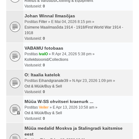
Riietus & Varustus/Clothing & Equipment
Vastuseid:
0
Johan Winnal Ilmasõjas
Postitas
Filter
» E Mai 04, 2026 8:15 pm »
Esimene Maailmasõda 1914 - 1918/First World War 1914 -
1918
Vastuseid:
0
VABAMU fotobaas
Postitas
ivalO
» R Apr 24, 2026 5:38 pm »
Kollektsioonid/Collections
Vastuseid:
0
O: Itaalia katelok
Postitas
Eihandgranate39
» N Apr 23, 2026 1:09 pm »
Ost & Müük/Buy & Sell
Vastuseid:
0
Müüa W-SS ohvitseri kraenurk ...
Postitas
Veiler
» E Apr 13, 2026 10:58 am »
Ost & Müük/Buy & Sell
Vastuseid:
0
Müüa medalid Moskva ja Stalingradi kaitsmise
eest