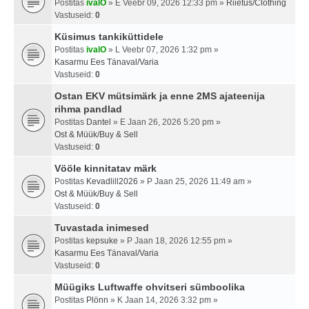
Postitas
ivalO
» E Veebr 09, 2026 12:33 pm »
Riietus/Clothing
Vastuseid:
0
Küsimus tankiküttidele
Postitas
ivalO
» L Veebr 07, 2026 1:32 pm »
Kasarmu Ees Tänaval/Varia
Vastuseid:
0
Ostan EKV mütsimärk ja enne 2MS ajateenija
rihma pandlad
Postitas
Dantel
» E Jaan 26, 2026 5:20 pm »
Ost & Müük/Buy & Sell
Vastuseid:
0
Vööle kinnitatav märk
Postitas
Kevadlill2026
» P Jaan 25, 2026 11:49 am »
Ost & Müük/Buy & Sell
Vastuseid:
0
Tuvastada inimesed
Postitas
kepsuke
» P Jaan 18, 2026 12:55 pm »
Kasarmu Ees Tänaval/Varia
Vastuseid:
0
Müügiks Luftwaffe ohvitseri sümboolika
Postitas
Plönn
» K Jaan 14, 2026 3:32 pm »