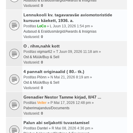
Autasud & Eraldusmärgid/Awards & Insignias
Vastuseid:
0
Lennukooli kv. tagavaraväe aviomotoristide
kursuse käekett, 1936. a.
Postitas
LoCo
» L Juun 13, 2026 1:54 pm »
Autasud & Eraldusmärgid/Awards & Insignias
Vastuseid:
0
O . rihm,nahk kott
Postitas
vigmar62
» T Juun 09, 2026 11:18 am »
Ost & Müük/Buy & Sell
Vastuseid:
0
4 pannalt originaalid ( 80.- tk.)
Postitas
Plönn
» N Mai 21, 2026 8:19 am »
Ost & Müük/Buy & Sell
Vastuseid:
0
Grenadier Nestor Tamme kirjad, II/47 ...
Postitas
Veiler
» P Mai 17, 2026 12:48 pm »
Paberimajandus/Documents
Vastuseid:
0
Palun abi seljakotti tuvastamisel
Postitas
Dantel
» R Mai 08, 2026 4:36 pm »