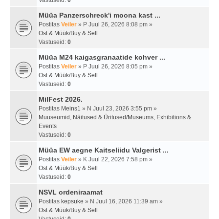
Vastuseid:
0
Müüa Panzerschreck'i moona kast ...
Postitas
Veiler
» P Juul 26, 2026 8:08 pm »
Ost & Müük/Buy & Sell
Vastuseid:
0
Müüa M24 kaigasgranaatide kohver ...
Postitas
Veiler
» P Juul 26, 2026 8:05 pm »
Ost & Müük/Buy & Sell
Vastuseid:
0
MilFest 2026.
Postitas
Meins1
» N Juul 23, 2026 3:55 pm »
Muuseumid, Näitused & Üritused/Museums, Exhibitions &
Events
Vastuseid:
0
Müüa EW aegne Kaitseliidu Valgerist ...
Postitas
Veiler
» K Juul 22, 2026 7:58 pm »
Ost & Müük/Buy & Sell
Vastuseid:
0
NSVL ordeniraamat
Postitas
kepsuke
» N Juul 16, 2026 11:39 am »
Ost & Müük/Buy & Sell