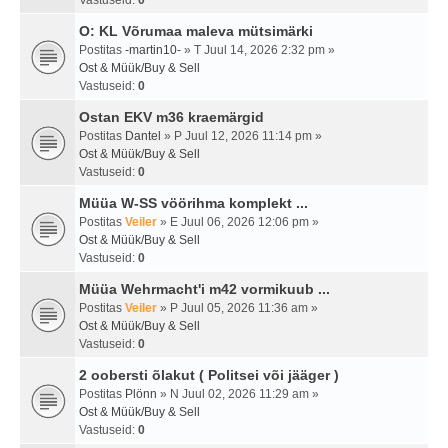
Vastuseid:
0
O: KL Võrumaa maleva mütsimärki
Postitas
-martin10-
» T Juul 14, 2026 2:32 pm »
Ost & Müük/Buy & Sell
Vastuseid:
0
Ostan EKV m36 kraemärgid
Postitas
Dantel
» P Juul 12, 2026 11:14 pm »
Ost & Müük/Buy & Sell
Vastuseid:
0
Müüa W-SS vöörihma komplekt ...
Postitas
Veiler
» E Juul 06, 2026 12:06 pm »
Ost & Müük/Buy & Sell
Vastuseid:
0
Müüa Wehrmacht'i m42 vormikuub ...
Postitas
Veiler
» P Juul 05, 2026 11:36 am »
Ost & Müük/Buy & Sell
Vastuseid:
0
2 oobersti õlakut ( Politsei või jääger )
Postitas
Plönn
» N Juul 02, 2026 11:29 am »
Ost & Müük/Buy & Sell
Vastuseid:
0