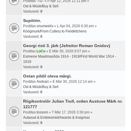
Postitas
-TU-
» P Apr 12, 2026 12:11 pm »
Ost & Müük/Buy & Sell
Vastuseid:
0
Supitirin.
Postitas
onumeelis
» L Apr 04, 2026 6:30 pm »
Kööginurk/From Cutlery to Fieldkitchens
Vastuseid:
0
Georgi risti 3. järk (Jefreitor Roman Gnidov)
Postitas
LoCo
» E Mär 30, 2026 9:57 pm »
Esimene Maailmasõda 1914 - 1918/First World War 1914 -
1918
Vastuseid:
0
Ostan pildil oleva märgi.
Postitas
Andvari
» E Mär 30, 2026 12:14 am »
Ost & Müük/Buy & Sell
Vastuseid:
0
Riigikontrolör Julian Trull, orden Austuse Märk nr.
121777
Postitas
tossom
» T Mär 17, 2026 3:30 pm »
Autasud & Embleemid/Awards & Insignias
Vastuseid:
0