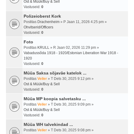
Ost & Müük/Buy & Sell
Vastuseid:
0
Polizeioberst Kork
Postitas
Drachenheim
» P Jaan 11, 2026 4:25 pm »
Ohvitserid/Officers
Vastuseid:
0
Foto
Postitas
KRULL
» R Jaan 02, 2026 11:29 pm »
Vabadussõda 1918 - 1920/Estonian Liberation War 1918 -
1920
Vastuseid:
0
Müüa Saksa sõjaväe katelok ...
Postitas
Veiler
» T Dets 30, 2025 9:12 pm »
Ost & Müük/Buy & Sell
Vastuseid:
0
Müüa MP koopia salvetasku ...
Postitas
Veiler
» T Dets 30, 2025 9:09 pm »
Ost & Müük/Buy & Sell
Vastuseid:
0
Müüa WH talvekindad ...
Postitas
Veiler
» T Dets 30, 2025 9:08 pm »