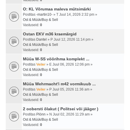
Vastuseid:
0
O: KL Võrumaa maleva mütsimärki
Postitas
-martin10-
» T Juul 14, 2026 2:32 pm »
Ost & Müük/Buy & Sell
Vastuseid:
0
Ostan EKV m36 kraemärgid
Postitas
Dantel
» P Juul 12, 2026 11:14 pm »
Ost & Müük/Buy & Sell
Vastuseid:
0
Müüa W-SS vöörihma komplekt ...
Postitas
Veiler
» E Juul 06, 2026 12:06 pm »
Ost & Müük/Buy & Sell
Vastuseid:
0
Müüa Wehrmacht'i m42 vormikuub ...
Postitas
Veiler
» P Juul 05, 2026 11:36 am »
Ost & Müük/Buy & Sell
Vastuseid:
0
2 oobersti õlakut ( Politsei või jääger )
Postitas
Plönn
» N Juul 02, 2026 11:29 am »
Ost & Müük/Buy & Sell
Vastuseid:
0