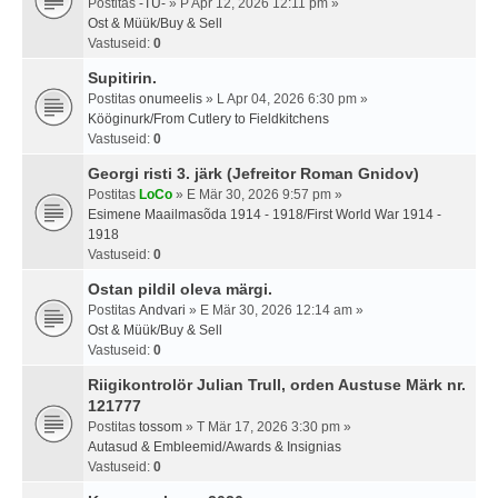
Postitas
-TU-
» P Apr 12, 2026 12:11 pm »
Ost & Müük/Buy & Sell
Vastuseid:
0
Supitirin.
Postitas
onumeelis
» L Apr 04, 2026 6:30 pm »
Kööginurk/From Cutlery to Fieldkitchens
Vastuseid:
0
Georgi risti 3. järk (Jefreitor Roman Gnidov)
Postitas
LoCo
» E Mär 30, 2026 9:57 pm »
Esimene Maailmasõda 1914 - 1918/First World War 1914 -
1918
Vastuseid:
0
Ostan pildil oleva märgi.
Postitas
Andvari
» E Mär 30, 2026 12:14 am »
Ost & Müük/Buy & Sell
Vastuseid:
0
Riigikontrolör Julian Trull, orden Austuse Märk nr.
121777
Postitas
tossom
» T Mär 17, 2026 3:30 pm »
Autasud & Embleemid/Awards & Insignias
Vastuseid:
0