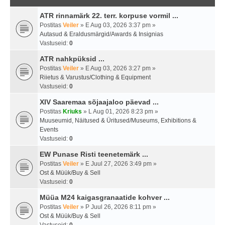
ATR rinnamärk 22. terr. korpuse vormil ...
Postitas
Veiler
» E Aug 03, 2026 3:37 pm »
Autasud & Eraldusmärgid/Awards & Insignias
Vastuseid:
0
ATR nahkpüksid ...
Postitas
Veiler
» E Aug 03, 2026 3:27 pm »
Riietus & Varustus/Clothing & Equipment
Vastuseid:
0
XIV Saaremaa sõjaajaloo päevad ...
Postitas
Kriuks
» L Aug 01, 2026 8:23 pm »
Muuseumid, Näitused & Üritused/Museums, Exhibitions &
Events
Vastuseid:
0
EW Punase Risti teenetemärk ...
Postitas
Veiler
» E Juul 27, 2026 3:49 pm »
Ost & Müük/Buy & Sell
Vastuseid:
0
Müüa M24 kaigasgranaatide kohver ...
Postitas
Veiler
» P Juul 26, 2026 8:11 pm »
Ost & Müük/Buy & Sell