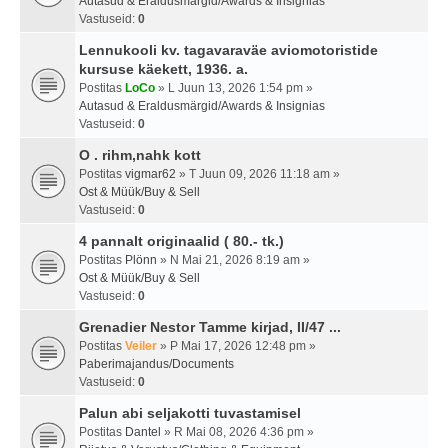
Autasud & Eraldusmärgid/Awards & Insignias
Vastuseid:
0
Lennukooli kv. tagavaraväe aviomotoristide
kursuse käekett, 1936. a.
Postitas
LoCo
» L Juun 13, 2026 1:54 pm »
Autasud & Eraldusmärgid/Awards & Insignias
Vastuseid:
0
O . rihm,nahk kott
Postitas
vigmar62
» T Juun 09, 2026 11:18 am »
Ost & Müük/Buy & Sell
Vastuseid:
0
4 pannalt originaalid ( 80.- tk.)
Postitas
Plönn
» N Mai 21, 2026 8:19 am »
Ost & Müük/Buy & Sell
Vastuseid:
0
Grenadier Nestor Tamme kirjad, II/47 ...
Postitas
Veiler
» P Mai 17, 2026 12:48 pm »
Paberimajandus/Documents
Vastuseid:
0
Palun abi seljakotti tuvastamisel
Postitas
Dantel
» R Mai 08, 2026 4:36 pm »