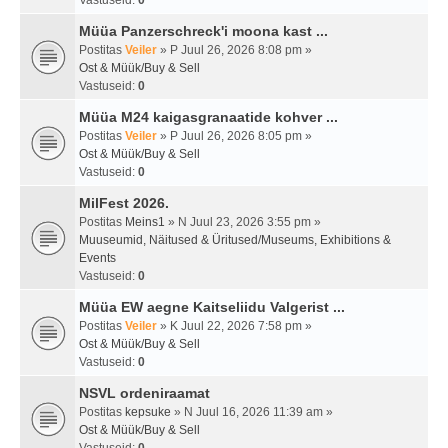
Vastuseid:
0
Müüa Panzerschreck'i moona kast ...
Postitas
Veiler
» P Juul 26, 2026 8:08 pm »
Ost & Müük/Buy & Sell
Vastuseid:
0
Müüa M24 kaigasgranaatide kohver ...
Postitas
Veiler
» P Juul 26, 2026 8:05 pm »
Ost & Müük/Buy & Sell
Vastuseid:
0
MilFest 2026.
Postitas
Meins1
» N Juul 23, 2026 3:55 pm »
Muuseumid, Näitused & Üritused/Museums, Exhibitions &
Events
Vastuseid:
0
Müüa EW aegne Kaitseliidu Valgerist ...
Postitas
Veiler
» K Juul 22, 2026 7:58 pm »
Ost & Müük/Buy & Sell
Vastuseid:
0
NSVL ordeniraamat
Postitas
kepsuke
» N Juul 16, 2026 11:39 am »
Ost & Müük/Buy & Sell