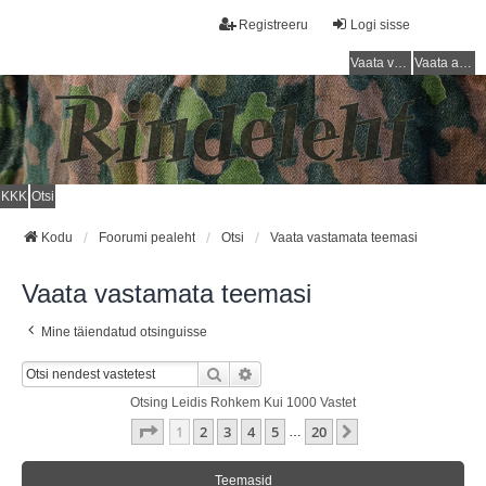
Registreeru
Logi sisse
Vaata vastamata teemasi
Vaata aktiivseid teemasid
KKK
Otsi
Kodu
Foorumi pealeht
Otsi
Vaata vastamata teemasi
Vaata vastamata teemasi
Mine täiendatud otsinguisse
Otsi
Täiendatud Otsing
Otsing Leidis Rohkem Kui 1000 Vastet
1
. Leht
20
-st
1
2
3
4
5
20
Järgmine
…
Teemasid