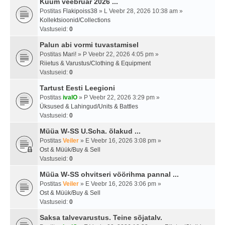
Kuum veebruar 2026 ...
Postitas
Flakipoiss38
» L Veebr 28, 2026 10:38 am »
Kollektsioonid/Collections
Vastuseid:
0
Palun abi vormi tuvastamisel
Postitas
Mari!
» P Veebr 22, 2026 4:05 pm »
Riietus & Varustus/Clothing & Equipment
Vastuseid:
0
Tartust Eesti Leegioni
Postitas
ivalO
» P Veebr 22, 2026 3:29 pm »
Üksused & Lahingud/Units & Battles
Vastuseid:
0
Müüa W-SS U.Scha. õlakud ...
Postitas
Veiler
» E Veebr 16, 2026 3:08 pm »
Ost & Müük/Buy & Sell
Vastuseid:
0
Müüa W-SS ohvitseri vöörihma pannal ...
Postitas
Veiler
» E Veebr 16, 2026 3:06 pm »
Ost & Müük/Buy & Sell
Vastuseid:
0
Saksa talvevarustus. Teine sõjatalv.