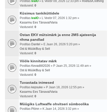
Postitas
ivalO
» E Veebr 09, 2026 12:33 pm »
Riietus/Clothing
Vastuseid:
0
Küsimus tankiküttidele
Postitas
ivalO
» L Veebr 07, 2026 1:32 pm »
Kasarmu Ees Tänaval/Varia
Vastuseid:
0
Ostan EKV mütsimärk ja enne 2MS ajateenija
rihma pandlad
Postitas
Dantel
» E Jaan 26, 2026 5:20 pm »
Ost & Müük/Buy & Sell
Vastuseid:
0
Vööle kinnitatav märk
Postitas
Kevadlill2026
» P Jaan 25, 2026 11:49 am »
Ost & Müük/Buy & Sell
Vastuseid:
0
Tuvastada inimesed
Postitas
kepsuke
» P Jaan 18, 2026 12:55 pm »
Kasarmu Ees Tänaval/Varia
Vastuseid:
0
Müügiks Luftwaffe ohvitseri sümboolika
Postitas
Plönn
» K Jaan 14, 2026 3:32 pm »