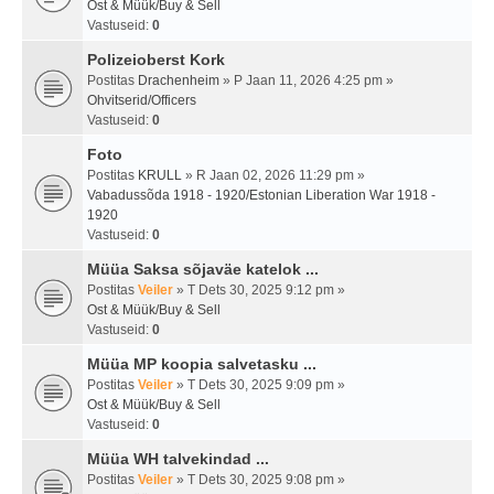
Ost & Müük/Buy & Sell
Vastuseid:
0
Polizeioberst Kork
Postitas
Drachenheim
» P Jaan 11, 2026 4:25 pm »
Ohvitserid/Officers
Vastuseid:
0
Foto
Postitas
KRULL
» R Jaan 02, 2026 11:29 pm »
Vabadussõda 1918 - 1920/Estonian Liberation War 1918 -
1920
Vastuseid:
0
Müüa Saksa sõjaväe katelok ...
Postitas
Veiler
» T Dets 30, 2025 9:12 pm »
Ost & Müük/Buy & Sell
Vastuseid:
0
Müüa MP koopia salvetasku ...
Postitas
Veiler
» T Dets 30, 2025 9:09 pm »
Ost & Müük/Buy & Sell
Vastuseid:
0
Müüa WH talvekindad ...
Postitas
Veiler
» T Dets 30, 2025 9:08 pm »