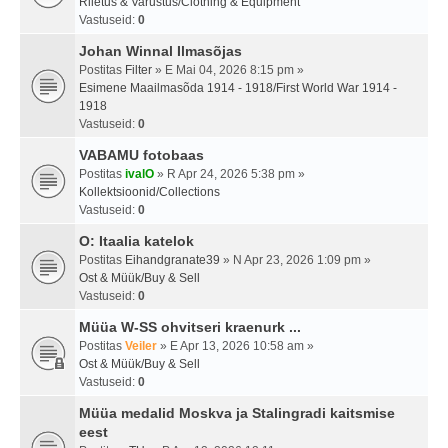
Riietus & Varustus/Clothing & Equipment
Vastuseid:
0
Johan Winnal Ilmasõjas
Postitas
Filter
» E Mai 04, 2026 8:15 pm »
Esimene Maailmasõda 1914 - 1918/First World War 1914 -
1918
Vastuseid:
0
VABAMU fotobaas
Postitas
ivalO
» R Apr 24, 2026 5:38 pm »
Kollektsioonid/Collections
Vastuseid:
0
O: Itaalia katelok
Postitas
Eihandgranate39
» N Apr 23, 2026 1:09 pm »
Ost & Müük/Buy & Sell
Vastuseid:
0
Müüa W-SS ohvitseri kraenurk ...
Postitas
Veiler
» E Apr 13, 2026 10:58 am »
Ost & Müük/Buy & Sell
Vastuseid:
0
Müüa medalid Moskva ja Stalingradi kaitsmise
eest