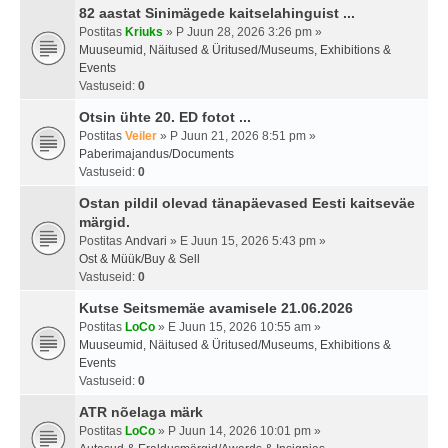
82 aastat Sinimägede kaitselahinguist ...
Postitas
Kriuks
» P Juun 28, 2026 3:26 pm »
Muuseumid, Näitused & Üritused/Museums, Exhibitions &
Events
Vastuseid:
0
Otsin ühte 20. ED fotot ...
Postitas
Veiler
» P Juun 21, 2026 8:51 pm »
Paberimajandus/Documents
Vastuseid:
0
Ostan pildil olevad tänapäevased Eesti kaitseväe
märgid.
Postitas
Andvari
» E Juun 15, 2026 5:43 pm »
Ost & Müük/Buy & Sell
Vastuseid:
0
Kutse Seitsmemäe avamisele 21.06.2026
Postitas
LoCo
» E Juun 15, 2026 10:55 am »
Muuseumid, Näitused & Üritused/Museums, Exhibitions &
Events
Vastuseid:
0
ATR nõelaga märk
Postitas
LoCo
» P Juun 14, 2026 10:01 pm »