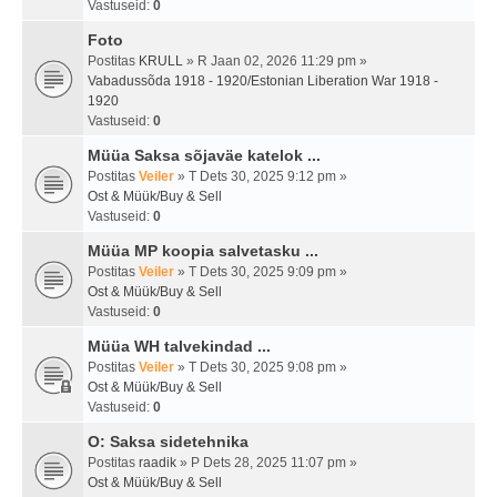
Vastuseid:
0
Foto
Postitas
KRULL
» R Jaan 02, 2026 11:29 pm »
Vabadussõda 1918 - 1920/Estonian Liberation War 1918 -
1920
Vastuseid:
0
Müüa Saksa sõjaväe katelok ...
Postitas
Veiler
» T Dets 30, 2025 9:12 pm »
Ost & Müük/Buy & Sell
Vastuseid:
0
Müüa MP koopia salvetasku ...
Postitas
Veiler
» T Dets 30, 2025 9:09 pm »
Ost & Müük/Buy & Sell
Vastuseid:
0
Müüa WH talvekindad ...
Postitas
Veiler
» T Dets 30, 2025 9:08 pm »
Ost & Müük/Buy & Sell
Vastuseid:
0
O: Saksa sidetehnika
Postitas
raadik
» P Dets 28, 2025 11:07 pm »
Ost & Müük/Buy & Sell