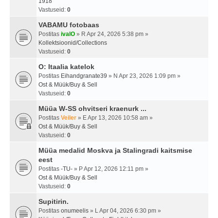
1918
Vastuseid:
0
VABAMU fotobaas
Postitas
ivalO
» R Apr 24, 2026 5:38 pm »
Kollektsioonid/Collections
Vastuseid:
0
O: Itaalia katelok
Postitas
Eihandgranate39
» N Apr 23, 2026 1:09 pm »
Ost & Müük/Buy & Sell
Vastuseid:
0
Müüa W-SS ohvitseri kraenurk ...
Postitas
Veiler
» E Apr 13, 2026 10:58 am »
Ost & Müük/Buy & Sell
Vastuseid:
0
Müüa medalid Moskva ja Stalingradi kaitsmise
eest
Postitas
-TU-
» P Apr 12, 2026 12:11 pm »
Ost & Müük/Buy & Sell
Vastuseid:
0
Supitirin.
Postitas
onumeelis
» L Apr 04, 2026 6:30 pm »