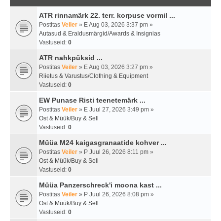
ATR rinnamärk 22. terr. korpuse vormil ...
Postitas
Veiler
» E Aug 03, 2026 3:37 pm »
Autasud & Eraldusmärgid/Awards & Insignias
Vastuseid:
0
ATR nahkpüksid ...
Postitas
Veiler
» E Aug 03, 2026 3:27 pm »
Riietus & Varustus/Clothing & Equipment
Vastuseid:
0
EW Punase Risti teenetemärk ...
Postitas
Veiler
» E Juul 27, 2026 3:49 pm »
Ost & Müük/Buy & Sell
Vastuseid:
0
Müüa M24 kaigasgranaatide kohver ...
Postitas
Veiler
» P Juul 26, 2026 8:11 pm »
Ost & Müük/Buy & Sell
Vastuseid:
0
Müüa Panzerschreck'i moona kast ...
Postitas
Veiler
» P Juul 26, 2026 8:08 pm »
Ost & Müük/Buy & Sell
Vastuseid:
0