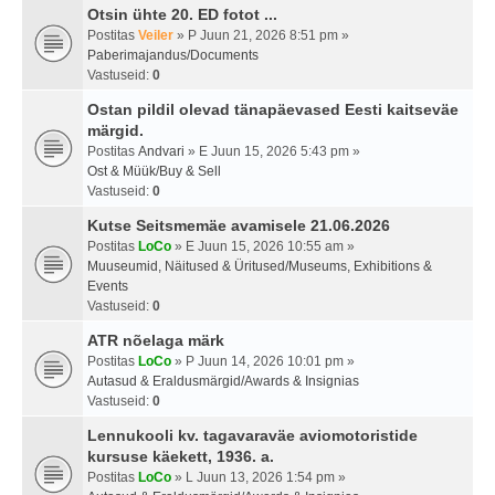
Otsin ühte 20. ED fotot ...
Postitas
Veiler
» P Juun 21, 2026 8:51 pm »
Paberimajandus/Documents
Vastuseid:
0
Ostan pildil olevad tänapäevased Eesti kaitseväe
märgid.
Postitas
Andvari
» E Juun 15, 2026 5:43 pm »
Ost & Müük/Buy & Sell
Vastuseid:
0
Kutse Seitsmemäe avamisele 21.06.2026
Postitas
LoCo
» E Juun 15, 2026 10:55 am »
Muuseumid, Näitused & Üritused/Museums, Exhibitions &
Events
Vastuseid:
0
ATR nõelaga märk
Postitas
LoCo
» P Juun 14, 2026 10:01 pm »
Autasud & Eraldusmärgid/Awards & Insignias
Vastuseid:
0
Lennukooli kv. tagavaraväe aviomotoristide
kursuse käekett, 1936. a.
Postitas
LoCo
» L Juun 13, 2026 1:54 pm »