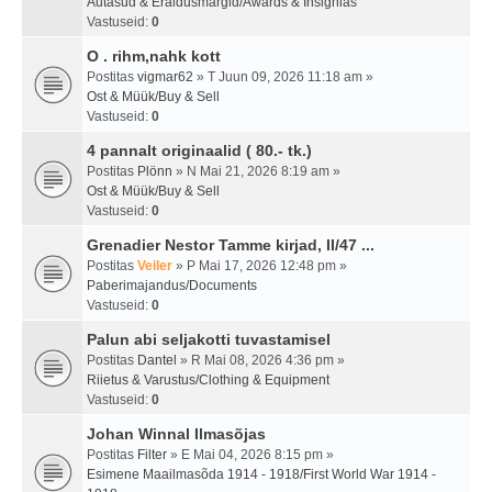
Autasud & Eraldusmärgid/Awards & Insignias
Vastuseid:
0
O . rihm,nahk kott
Postitas
vigmar62
» T Juun 09, 2026 11:18 am »
Ost & Müük/Buy & Sell
Vastuseid:
0
4 pannalt originaalid ( 80.- tk.)
Postitas
Plönn
» N Mai 21, 2026 8:19 am »
Ost & Müük/Buy & Sell
Vastuseid:
0
Grenadier Nestor Tamme kirjad, II/47 ...
Postitas
Veiler
» P Mai 17, 2026 12:48 pm »
Paberimajandus/Documents
Vastuseid:
0
Palun abi seljakotti tuvastamisel
Postitas
Dantel
» R Mai 08, 2026 4:36 pm »
Riietus & Varustus/Clothing & Equipment
Vastuseid:
0
Johan Winnal Ilmasõjas
Postitas
Filter
» E Mai 04, 2026 8:15 pm »
Esimene Maailmasõda 1914 - 1918/First World War 1914 -