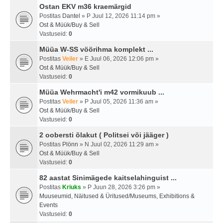
Ostan EKV m36 kraemärgid
Postitas
Dantel
» P Juul 12, 2026 11:14 pm »
Ost & Müük/Buy & Sell
Vastuseid:
0
Müüa W-SS vöörihma komplekt ...
Postitas
Veiler
» E Juul 06, 2026 12:06 pm »
Ost & Müük/Buy & Sell
Vastuseid:
0
Müüa Wehrmacht'i m42 vormikuub ...
Postitas
Veiler
» P Juul 05, 2026 11:36 am »
Ost & Müük/Buy & Sell
Vastuseid:
0
2 oobersti õlakut ( Politsei või jääger )
Postitas
Plönn
» N Juul 02, 2026 11:29 am »
Ost & Müük/Buy & Sell
Vastuseid:
0
82 aastat Sinimägede kaitselahinguist ...
Postitas
Kriuks
» P Juun 28, 2026 3:26 pm »
Muuseumid, Näitused & Üritused/Museums, Exhibitions &
Events
Vastuseid:
0