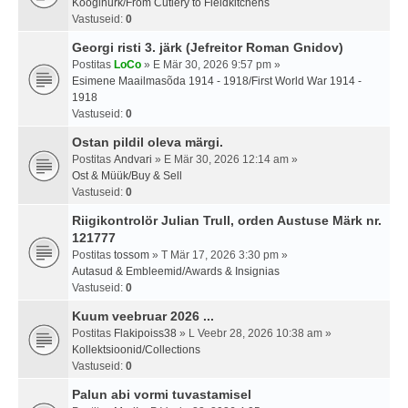
Kööginurk/From Cutlery to Fieldkitchens
Vastuseid:
0
Georgi risti 3. järk (Jefreitor Roman Gnidov)
Postitas
LoCo
» E Mär 30, 2026 9:57 pm »
Esimene Maailmasõda 1914 - 1918/First World War 1914 -
1918
Vastuseid:
0
Ostan pildil oleva märgi.
Postitas
Andvari
» E Mär 30, 2026 12:14 am »
Ost & Müük/Buy & Sell
Vastuseid:
0
Riigikontrolör Julian Trull, orden Austuse Märk nr.
121777
Postitas
tossom
» T Mär 17, 2026 3:30 pm »
Autasud & Embleemid/Awards & Insignias
Vastuseid:
0
Kuum veebruar 2026 ...
Postitas
Flakipoiss38
» L Veebr 28, 2026 10:38 am »
Kollektsioonid/Collections
Vastuseid:
0
Palun abi vormi tuvastamisel