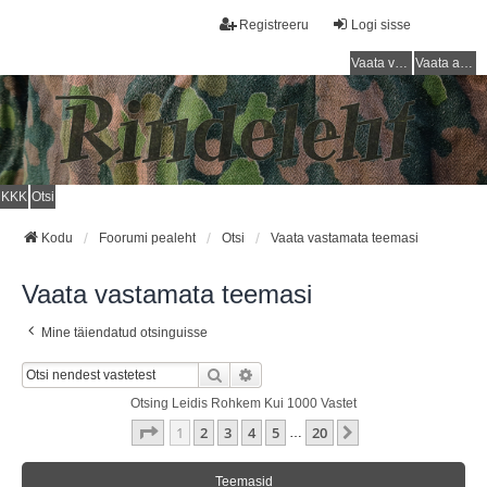
Registreeru
Logi sisse
Vaata vastamata teemasi
Vaata aktiivseid teemasid
KKK
Otsi
Kodu
Foorumi pealeht
Otsi
Vaata vastamata teemasi
Vaata vastamata teemasi
Mine täiendatud otsinguisse
Otsi
Täiendatud Otsing
Otsing Leidis Rohkem Kui 1000 Vastet
1
. Leht
20
-st
1
2
3
4
5
20
Järgmine
…
Teemasid