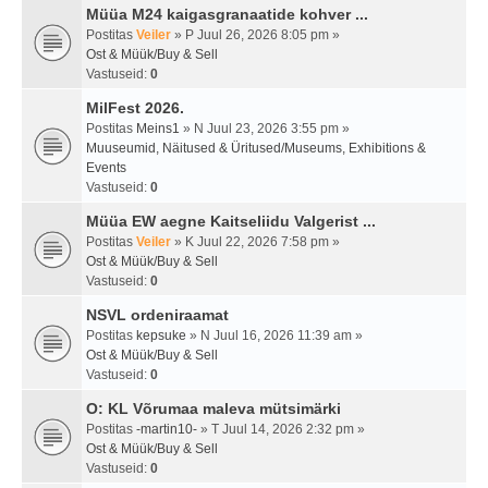
Müüa M24 kaigasgranaatide kohver ...
Postitas
Veiler
» P Juul 26, 2026 8:05 pm »
Ost & Müük/Buy & Sell
Vastuseid:
0
MilFest 2026.
Postitas
Meins1
» N Juul 23, 2026 3:55 pm »
Muuseumid, Näitused & Üritused/Museums, Exhibitions &
Events
Vastuseid:
0
Müüa EW aegne Kaitseliidu Valgerist ...
Postitas
Veiler
» K Juul 22, 2026 7:58 pm »
Ost & Müük/Buy & Sell
Vastuseid:
0
NSVL ordeniraamat
Postitas
kepsuke
» N Juul 16, 2026 11:39 am »
Ost & Müük/Buy & Sell
Vastuseid:
0
O: KL Võrumaa maleva mütsimärki
Postitas
-martin10-
» T Juul 14, 2026 2:32 pm »
Ost & Müük/Buy & Sell
Vastuseid:
0