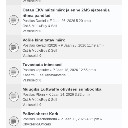
Vastuseid:
0
Ostan EKV mütsimärk ja enne 2MS ajateenija
rihma pandlad
Postitas
Dantel
» E Jaan 26, 2026 5:20 pm »
Ost & Müük/Buy & Sell
Vastuseid:
0
Vööle kinnitatav märk
Postitas
Kevadlill2026
» P Jaan 25, 2026 11:49 am »
Ost & Müük/Buy & Sell
Vastuseid:
0
Tuvastada inimesed
Postitas
kepsuke
» P Jaan 18, 2026 12:55 pm »
Kasarmu Ees Tänaval/Varia
Vastuseid:
0
Müügiks Luftwaffe ohvitseri sümboolika
Postitas
Plönn
» K Jaan 14, 2026 3:32 pm »
Ost & Müük/Buy & Sell
Vastuseid:
0
Polizeioberst Kork
Postitas
Drachenheim
» P Jaan 11, 2026 4:25 pm »
Ohvitserid/Officers