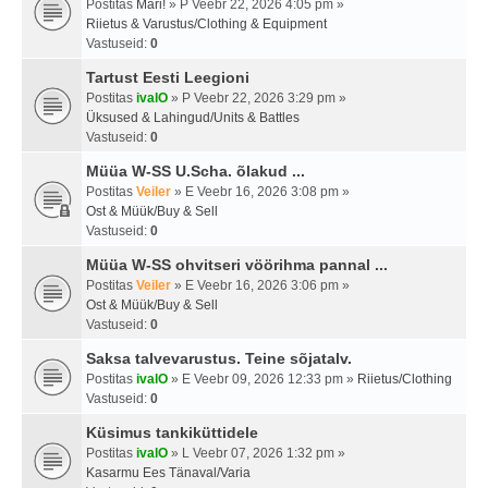
Postitas
Mari!
» P Veebr 22, 2026 4:05 pm »
Riietus & Varustus/Clothing & Equipment
Vastuseid:
0
Tartust Eesti Leegioni
Postitas
ivalO
» P Veebr 22, 2026 3:29 pm »
Üksused & Lahingud/Units & Battles
Vastuseid:
0
Müüa W-SS U.Scha. õlakud ...
Postitas
Veiler
» E Veebr 16, 2026 3:08 pm »
Ost & Müük/Buy & Sell
Vastuseid:
0
Müüa W-SS ohvitseri vöörihma pannal ...
Postitas
Veiler
» E Veebr 16, 2026 3:06 pm »
Ost & Müük/Buy & Sell
Vastuseid:
0
Saksa talvevarustus. Teine sõjatalv.
Postitas
ivalO
» E Veebr 09, 2026 12:33 pm »
Riietus/Clothing
Vastuseid:
0
Küsimus tankiküttidele
Postitas
ivalO
» L Veebr 07, 2026 1:32 pm »
Kasarmu Ees Tänaval/Varia