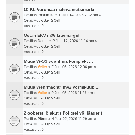
Vastuseid:
0
O: KL Võrumaa maleva mütsimärki
Postitas
-martin10-
» T Juul 14, 2026 2:32 pm »
Ost & Müük/Buy & Sell
Vastuseid:
0
Ostan EKV m36 kraemärgid
Postitas
Dantel
» P Juul 12, 2026 11:14 pm »
Ost & Müük/Buy & Sell
Vastuseid:
0
Müüa W-SS vöörihma komplekt ...
Postitas
Veiler
» E Juul 06, 2026 12:06 pm »
Ost & Müük/Buy & Sell
Vastuseid:
0
Müüa Wehrmacht'i m42 vormikuub ...
Postitas
Veiler
» P Juul 05, 2026 11:36 am »
Ost & Müük/Buy & Sell
Vastuseid:
0
2 oobersti õlakut ( Politsei või jääger )
Postitas
Plönn
» N Juul 02, 2026 11:29 am »
Ost & Müük/Buy & Sell
Vastuseid:
0