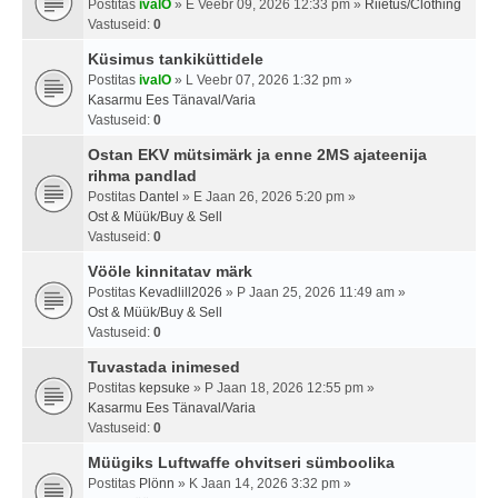
Postitas
ivalO
» E Veebr 09, 2026 12:33 pm »
Riietus/Clothing
Vastuseid:
0
Küsimus tankiküttidele
Postitas
ivalO
» L Veebr 07, 2026 1:32 pm »
Kasarmu Ees Tänaval/Varia
Vastuseid:
0
Ostan EKV mütsimärk ja enne 2MS ajateenija
rihma pandlad
Postitas
Dantel
» E Jaan 26, 2026 5:20 pm »
Ost & Müük/Buy & Sell
Vastuseid:
0
Vööle kinnitatav märk
Postitas
Kevadlill2026
» P Jaan 25, 2026 11:49 am »
Ost & Müük/Buy & Sell
Vastuseid:
0
Tuvastada inimesed
Postitas
kepsuke
» P Jaan 18, 2026 12:55 pm »
Kasarmu Ees Tänaval/Varia
Vastuseid:
0
Müügiks Luftwaffe ohvitseri sümboolika
Postitas
Plönn
» K Jaan 14, 2026 3:32 pm »