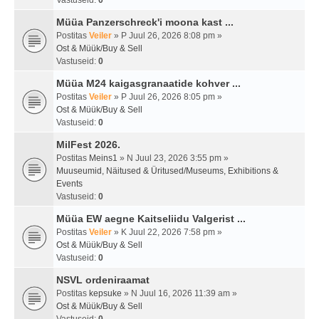
Vastuseid:
0
Müüa Panzerschreck'i moona kast ...
Postitas
Veiler
» P Juul 26, 2026 8:08 pm »
Ost & Müük/Buy & Sell
Vastuseid:
0
Müüa M24 kaigasgranaatide kohver ...
Postitas
Veiler
» P Juul 26, 2026 8:05 pm »
Ost & Müük/Buy & Sell
Vastuseid:
0
MilFest 2026.
Postitas
Meins1
» N Juul 23, 2026 3:55 pm »
Muuseumid, Näitused & Üritused/Museums, Exhibitions &
Events
Vastuseid:
0
Müüa EW aegne Kaitseliidu Valgerist ...
Postitas
Veiler
» K Juul 22, 2026 7:58 pm »
Ost & Müük/Buy & Sell
Vastuseid:
0
NSVL ordeniraamat
Postitas
kepsuke
» N Juul 16, 2026 11:39 am »
Ost & Müük/Buy & Sell