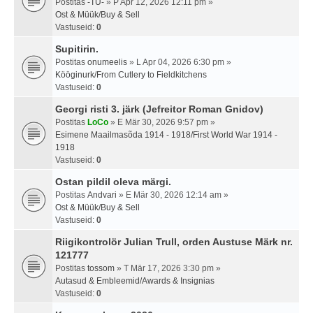
Postitas
-TU-
» P Apr 12, 2026 12:11 pm »
Ost & Müük/Buy & Sell
Vastuseid:
0
Supitirin.
Postitas
onumeelis
» L Apr 04, 2026 6:30 pm »
Kööginurk/From Cutlery to Fieldkitchens
Vastuseid:
0
Georgi risti 3. järk (Jefreitor Roman Gnidov)
Postitas
LoCo
» E Mär 30, 2026 9:57 pm »
Esimene Maailmasõda 1914 - 1918/First World War 1914 -
1918
Vastuseid:
0
Ostan pildil oleva märgi.
Postitas
Andvari
» E Mär 30, 2026 12:14 am »
Ost & Müük/Buy & Sell
Vastuseid:
0
Riigikontrolör Julian Trull, orden Austuse Märk nr.
121777
Postitas
tossom
» T Mär 17, 2026 3:30 pm »
Autasud & Embleemid/Awards & Insignias
Vastuseid:
0