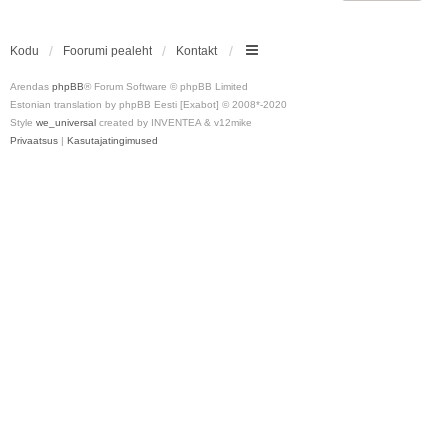
Kodu
Foorumi pealeht
Kontakt
Arendas
phpBB
® Forum Software © phpBB Limited
Estonian translation by phpBB Eesti [Exabot] © 2008*-2020
Style
we_universal
created by INVENTEA & v12mike
Privaatsus
|
Kasutajatingimused