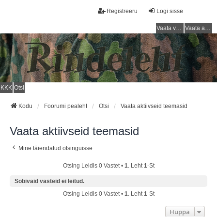
Registreeru
Logi sisse
Vaata vastamata teemasi
Vaata aktiivseid teemasid
KKK
Otsi
Kodu
Foorumi pealeht
Otsi
Vaata aktiivseid teemasid
Vaata aktiivseid teemasid
Mine täiendatud otsinguisse
Otsing Leidis 0 Vastet •
1
. Leht
1
-st
Sobivaid vasteid ei leitud.
Otsing Leidis 0 Vastet •
1
. Leht
1
-st
Hüppa