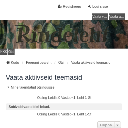
Registreeru
Logi sisse
Vaata vastamata teemasi
Vaata aktiivseid teemasid
KKK
Otsi
Kodu
Foorumi pealeht
Otsi
Vaata aktiivseid teemasid
Vaata aktiivseid teemasid
Mine täiendatud otsinguisse
Otsing Leidis 0 Vastet •
1
. Leht
1
-st
Sobivaid vasteid ei leitud.
Otsing Leidis 0 Vastet •
1
. Leht
1
-st
Hüppa