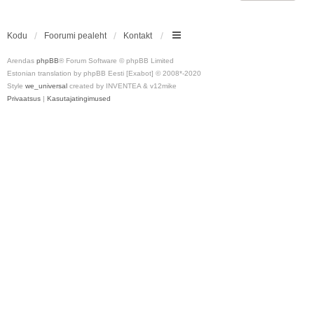
Kodu
Foorumi pealeht
Kontakt
Arendas
phpBB
® Forum Software © phpBB Limited
Estonian translation by phpBB Eesti [Exabot] © 2008*-2020
Style
we_universal
created by INVENTEA & v12mike
Privaatsus
|
Kasutajatingimused