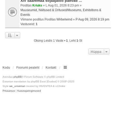
XIV Saaremaa sõjaajaloo päevad ...
Postitas
Kriuks
» L Aug 01, 2026 8:23 pm »
Muuseumid, Näitused & Üritused/Museums, Exhibitions &
Events
Viimane postitus Postitas
Wirbelwind
»
P Aug 09, 2026 8:19 pm
Vastuseid:
1
Otsing Leidis 1 Vaste •
1
. Leht
1
-st
Hüppa
Kodu
Foorumi pealeht
Kontakt
Arendas
phpBB
® Forum Software © phpBB Limited
Estonian translation by phpBB Eesti [Exabot] © 2008*-2020
Style
we_universal
created by INVENTEA & v12mike
Privaatsus
|
Kasutajatingimused