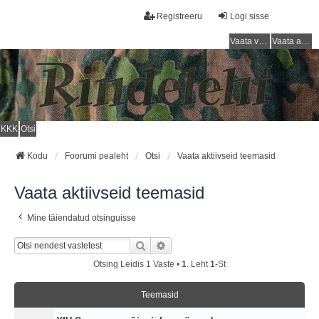
Registreeru
Logi sisse
Vaata vastamata teemasi
Vaata aktiivseid teemasid
KKK
Otsi
Kodu
Foorumi pealeht
Otsi
Vaata aktiivseid teemasid
Vaata aktiivseid teemasid
Mine täiendatud otsinguisse
Otsi
Täiendatud Otsing
Otsing Leidis 1 Vaste •
1
. Leht
1
-st
Teemasid