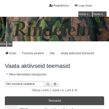
Registreeru
Logi sisse
Vaata vastamata teemasi
Vaata aktiivseid teemasid
KKK
Otsi
Kodu
Foorumi pealeht
Otsi
Vaata aktiivseid teemasid
Vaata aktiivseid teemasid
Mine täiendatud otsinguisse
Otsi
Täiendatud Otsing
Otsing Leidis 1 Vaste •
1
. Leht
1
-st
Teemasid