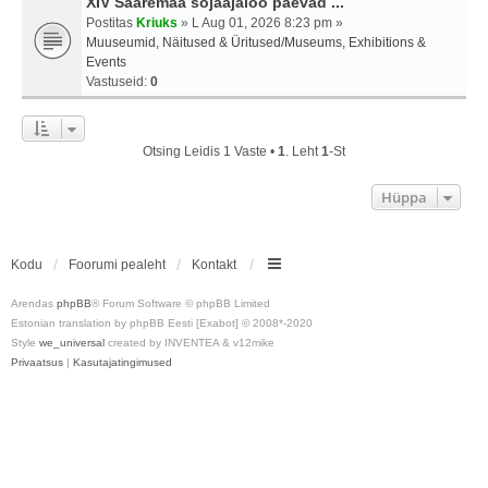
XIV Saaremaa sõjaajaloo päevad ...
Postitas
Kriuks
» L Aug 01, 2026 8:23 pm »
Muuseumid, Näitused & Üritused/Museums, Exhibitions &
Events
Vastuseid:
0
Otsing Leidis 1 Vaste •
1
. Leht
1
-st
Hüppa
Kodu
Foorumi pealeht
Kontakt
Arendas
phpBB
® Forum Software © phpBB Limited
Estonian translation by phpBB Eesti [Exabot] © 2008*-2020
Style
we_universal
created by INVENTEA & v12mike
Privaatsus
|
Kasutajatingimused