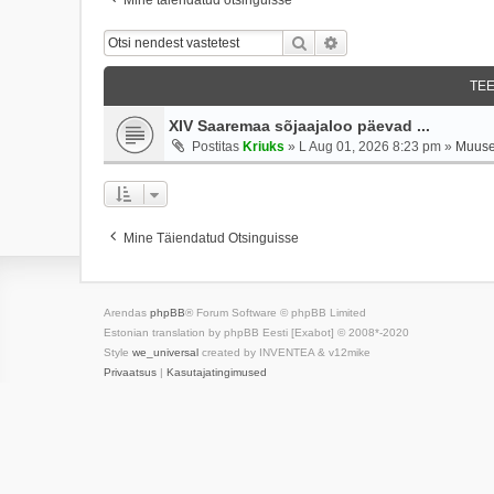
Otsi
Täiendatud Otsing
TE
XIV Saaremaa sõjaajaloo päevad ...
Postitas
Kriuks
»
L Aug 01, 2026 8:23 pm
»
Muuse
Mine Täiendatud Otsinguisse
Arendas
phpBB
® Forum Software © phpBB Limited
Estonian translation by phpBB Eesti [Exabot] © 2008*-2020
Style
we_universal
created by INVENTEA & v12mike
Privaatsus
|
Kasutajatingimused