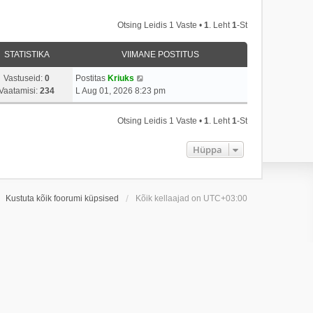
Otsing Leidis 1 Vaste •
1
. Leht
1
-st
STATISTIKA
VIIMANE POSTITUS
Vastuseid:
0
Postitas
Kriuks
Vaatamisi:
234
L Aug 01, 2026 8:23 pm
Otsing Leidis 1 Vaste •
1
. Leht
1
-st
Hüppa
Kustuta kõik foorumi küpsised
Kõik kellaajad on
UTC+03:00