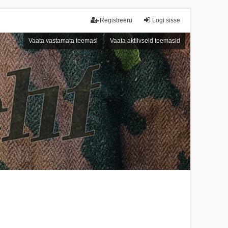
Registreeru
Logi sisse
Vaata vastamata teemasi
Vaata aktiivseid teemasid