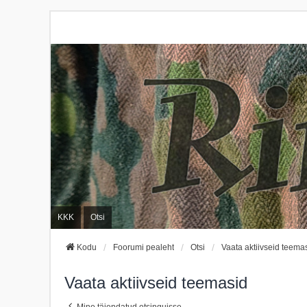
KKK
Otsi
Kodu
Foorumi pealeht
Otsi
Vaata aktiivseid teema
Vaata aktiivseid teemasid
Mine täiendatud otsinguisse