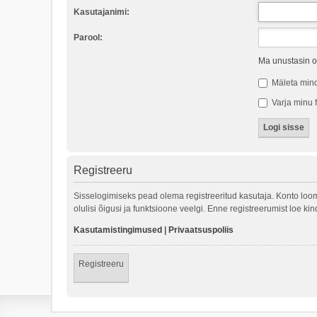
Kasutajanimi:
Parool:
Ma unustasin o
Mäleta min
Varja minu f
Registreeru
Sisselogimiseks pead olema registreeritud kasutaja. Konto loom
olulisi õigusi ja funktsioone veelgi. Enne registreerumist loe k
Kasutamistingimused
|
Privaatsuspoliis
Registreeru