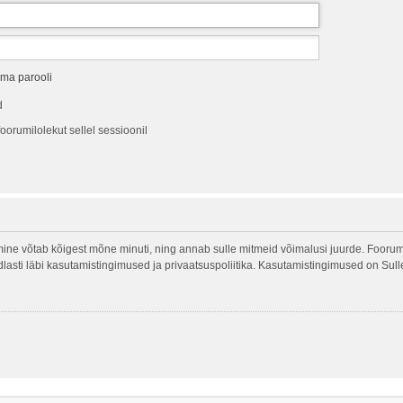
ma parooli
d
oorumilolekut sellel sessioonil
ine võtab kõigest mõne minuti, ning annab sulle mitmeid võimalusi juurde. Foorumi
indlasti läbi kasutamistingimused ja privaatsuspoliitika. Kasutamistingimused on Sul