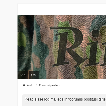
KKK
Otsi
Kodu
Foorumi pealeht
Pead sisse logima, et siin foorumis postitusi tsite