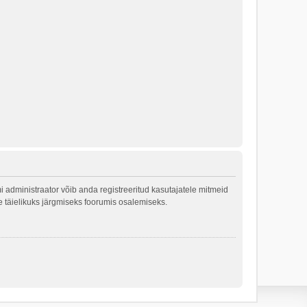
 administraator võib anda registreeritud kasutajatele mitmeid
le täielikuks järgmiseks foorumis osalemiseks.