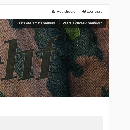
Registreeru
Logi sisse
Vaata vastamata teemasi
Vaata aktiivseid teemasid