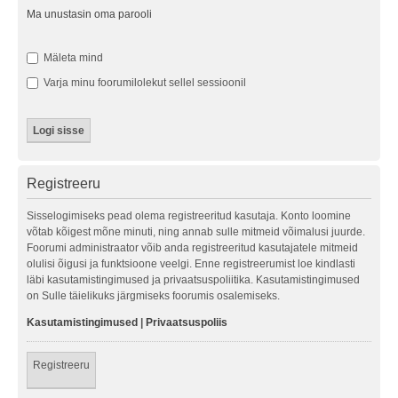
Ma unustasin oma parooli
Mäleta mind
Varja minu foorumilolekut sellel sessioonil
Registreeru
Sisselogimiseks pead olema registreeritud kasutaja. Konto loomine
võtab kõigest mõne minuti, ning annab sulle mitmeid võimalusi juurde.
Foorumi administraator võib anda registreeritud kasutajatele mitmeid
olulisi õigusi ja funktsioone veelgi. Enne registreerumist loe kindlasti
läbi kasutamistingimused ja privaatsuspoliitika. Kasutamistingimused
on Sulle täielikuks järgmiseks foorumis osalemiseks.
Kasutamistingimused
|
Privaatsuspoliis
Registreeru