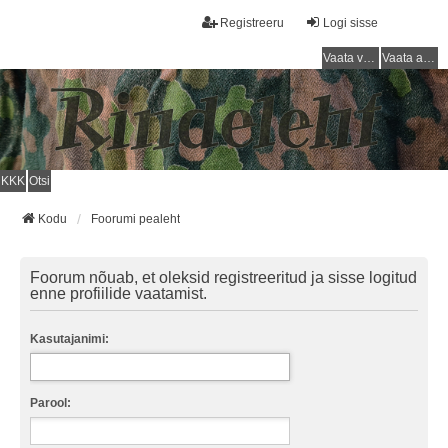
Registreeru
Logi sisse
Vaata vastamata teemasi
Vaata aktiivseid teemasid
KKK
Otsi
Kodu
Foorumi pealeht
Foorum nõuab, et oleksid registreeritud ja sisse logitud
enne profiilide vaatamist.
Kasutajanimi:
Parool: