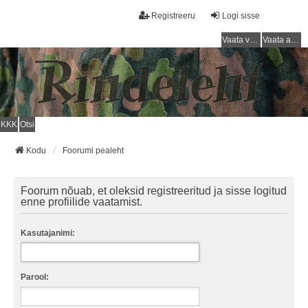
Registreeru
Logi sisse
Vaata vastamata teemasi
Vaata aktiivseid teemasid
KKK
Otsi
Kodu
Foorumi pealeht
Foorum nõuab, et oleksid registreeritud ja sisse logitud
enne profiilide vaatamist.
Kasutajanimi:
Parool: