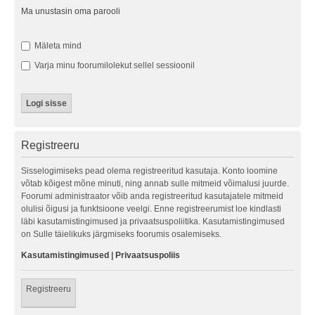
Ma unustasin oma parooli
Mäleta mind
Varja minu foorumilolekut sellel sessioonil
Registreeru
Sisselogimiseks pead olema registreeritud kasutaja. Konto loomine
võtab kõigest mõne minuti, ning annab sulle mitmeid võimalusi juurde.
Foorumi administraator võib anda registreeritud kasutajatele mitmeid
olulisi õigusi ja funktsioone veelgi. Enne registreerumist loe kindlasti
läbi kasutamistingimused ja privaatsuspoliitika. Kasutamistingimused
on Sulle täielikuks järgmiseks foorumis osalemiseks.
Kasutamistingimused
|
Privaatsuspoliis
Registreeru