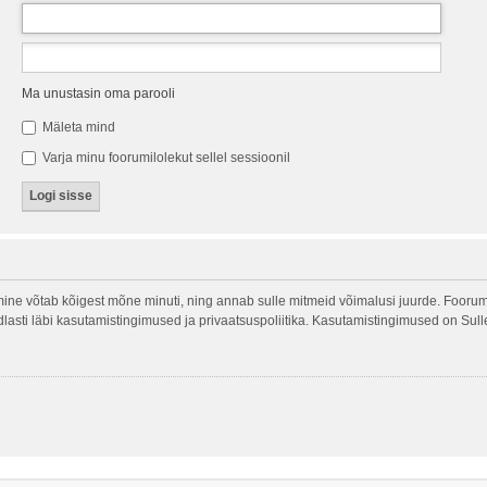
Ma unustasin oma parooli
Mäleta mind
Varja minu foorumilolekut sellel sessioonil
ine võtab kõigest mõne minuti, ning annab sulle mitmeid võimalusi juurde. Foorumi
indlasti läbi kasutamistingimused ja privaatsuspoliitika. Kasutamistingimused on Sul