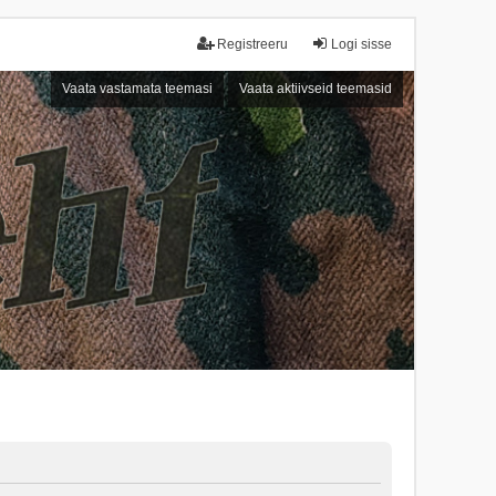
Registreeru
Logi sisse
Vaata vastamata teemasi
Vaata aktiivseid teemasid