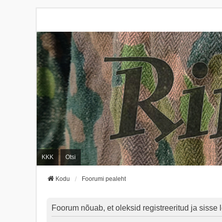
KKK
Otsi
Kodu
Foorumi pealeht
Foorum nõuab, et oleksid registreeritud ja sisse l