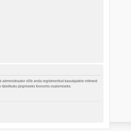
 administraator võib anda registreeritud kasutajatele mitmeid
le täielikuks järgmiseks foorumis osalemiseks.