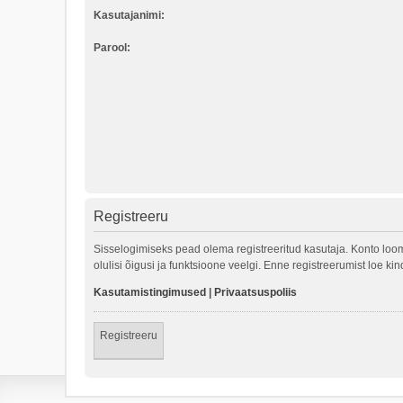
Kasutajanimi:
Parool:
Registreeru
Sisselogimiseks pead olema registreeritud kasutaja. Konto loom
olulisi õigusi ja funktsioone veelgi. Enne registreerumist loe k
Kasutamistingimused
|
Privaatsuspoliis
Registreeru