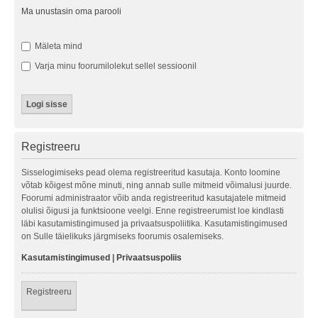
Ma unustasin oma parooli
Mäleta mind
Varja minu foorumilolekut sellel sessioonil
Registreeru
Sisselogimiseks pead olema registreeritud kasutaja. Konto loomine
võtab kõigest mõne minuti, ning annab sulle mitmeid võimalusi juurde.
Foorumi administraator võib anda registreeritud kasutajatele mitmeid
olulisi õigusi ja funktsioone veelgi. Enne registreerumist loe kindlasti
läbi kasutamistingimused ja privaatsuspoliitika. Kasutamistingimused
on Sulle täielikuks järgmiseks foorumis osalemiseks.
Kasutamistingimused
|
Privaatsuspoliis
Registreeru