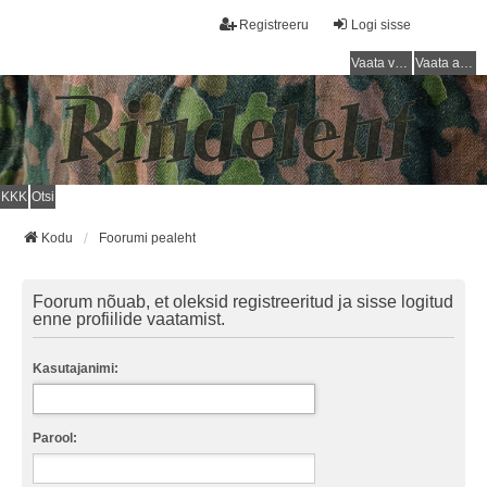
Registreeru
Logi sisse
Vaata vastamata teemasi
Vaata aktiivseid teemasid
KKK
Otsi
Kodu
Foorumi pealeht
Foorum nõuab, et oleksid registreeritud ja sisse logitud
enne profiilide vaatamist.
Kasutajanimi:
Parool: