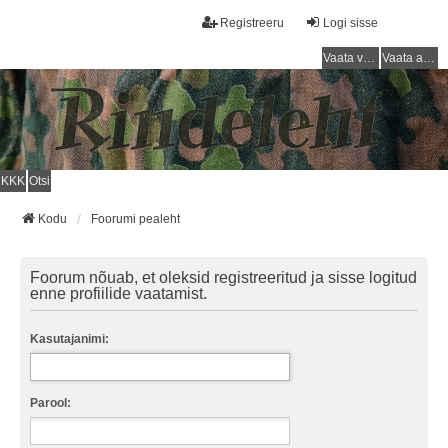
Registreeru
Logi sisse
Vaata vastamata teemasi
Vaata aktiivseid teemasid
KKK
Otsi
Kodu
Foorumi pealeht
Foorum nõuab, et oleksid registreeritud ja sisse logitud
enne profiilide vaatamist.
Kasutajanimi:
Parool: