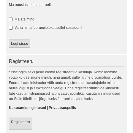
Ma unustasin oma parooli
Mäleta mind
Varja minu foorumilolekut sellel sessioonil
Registreeru
Sisselogimiseks pead olema registreeritud kasutaja. Konto loomine
võtab kõigest mõne minuti, ning annab sulle mitmeid võimalusi juurde.
Foorumi administraator võib anda registreeritud kasutajatele mitmeid
olulisi õigusi ja funktsioone veelgi. Enne registreerumist loe kindlasti
läbi kasutamistingimused ja privaatsuspoliitika. Kasutamistingimused
on Sulle täielikuks järgmiseks foorumis osalemiseks.
Kasutamistingimused
|
Privaatsuspoliis
Registreeru