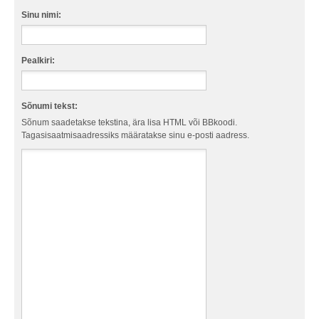
Sinu nimi:
Pealkiri:
Sõnumi tekst:
Sõnum saadetakse tekstina, ära lisa HTML või BBkoodi.
Tagasisaatmisaadressiks määratakse sinu e-posti aadress.