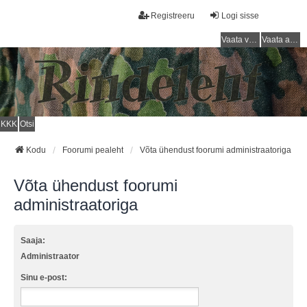
Registreeru
Logi sisse
Vaata vastamata teemasi
Vaata aktiivseid teemasid
KKK
Otsi
Kodu
Foorumi pealeht
Võta ühendust foorumi administraatoriga
Võta ühendust foorumi
administraatoriga
Saaja:
Administraator
Sinu e-post: