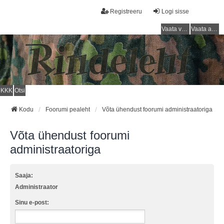
Registreeru
Logi sisse
Vaata vastamata teemasi
Vaata aktiivseid teemasid
KKK
Otsi
Kodu
Foorumi pealeht
Võta ühendust foorumi administraatoriga
Võta ühendust foorumi
administraatoriga
Saaja:
Administraator
Sinu e-post: