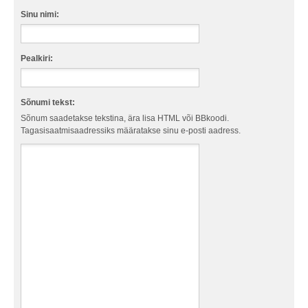
Sinu nimi:
Pealkiri:
Sõnumi tekst:
Sõnum saadetakse tekstina, ära lisa HTML või BBkoodi.
Tagasisaatmisaadressiks määratakse sinu e-posti aadress.