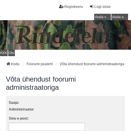
Registreeru
Logi sisse
Vaata vastamata teemasi
Vaata aktiivseid teemasid
KKK
Otsi
Kodu
Foorumi pealeht
Võta ühendust foorumi administraatoriga
Võta ühendust foorumi
administraatoriga
Saaja:
Administraator
Sinu e-post: