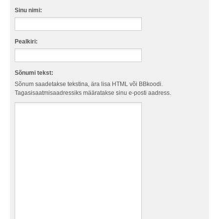
Sinu nimi:
Pealkiri:
Sõnumi tekst:
Sõnum saadetakse tekstina, ära lisa HTML või BBkoodi.
Tagasisaatmisaadressiks määratakse sinu e-posti aadress.