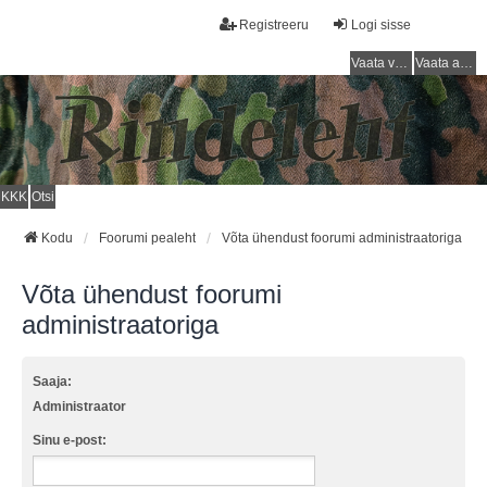
Registreeru
Logi sisse
Vaata vastamata teemasi
Vaata aktiivseid teemasid
KKK
Otsi
Kodu
Foorumi pealeht
Võta ühendust foorumi administraatoriga
Võta ühendust foorumi
administraatoriga
Saaja:
Administraator
Sinu e-post: