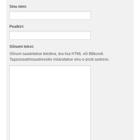
Sinu nimi:
Pealkiri:
Sõnumi tekst:
Sõnum saadetakse tekstina, ära lisa HTML või BBkoodi.
Tagasisaatmisaadressiks määratakse sinu e-posti aadress.