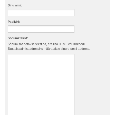
Sinu nimi:
Pealkiri:
Sõnumi tekst:
Sõnum saadetakse tekstina, ära lisa HTML või BBkoodi.
Tagasisaatmisaadressiks määratakse sinu e-posti aadress.