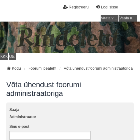
Registreeru
Logi sisse
Vaata vastamata teemasi
Vaata aktiivseid teemasid
KKK
Otsi
Kodu
Foorumi pealeht
Võta ühendust foorumi administraatoriga
Võta ühendust foorumi
administraatoriga
Saaja:
Administraator
Sinu e-post: