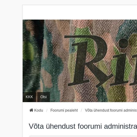
KKK
Otsi
Kodu
Foorumi pealeht
Võta ühendust foorumi administ
Võta ühendust foorumi administra