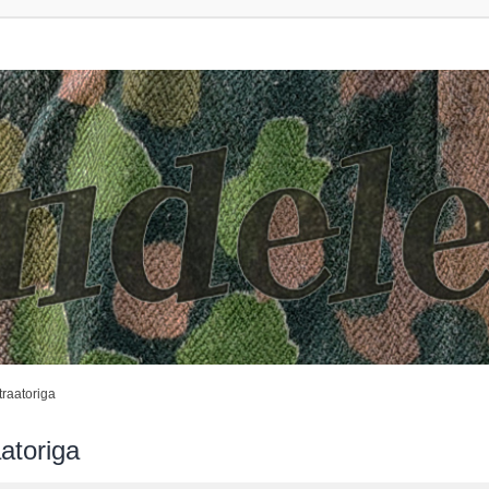
raatoriga
atoriga