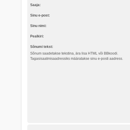
Saaja:
Sinu e-post:
Sinu nimi:
Pealkiri:
Sõnumi tekst:
Sõnum saadetakse tekstina, ära lisa HTML või BBkoodi.
Tagasisaatmisaadressiks määratakse sinu e-posti aadress.