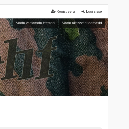
Registreeru
Logi sisse
Vaata vastamata teemasi
Vaata aktiivseid teemasid